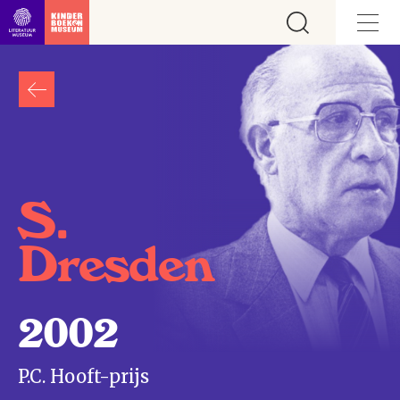
Ga direct naar inhoud
S.
Dresden
2002
P.C. Hooft-prijs