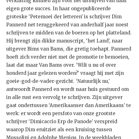
verklaring kunnen zijn voor het uitblijven van haar
eigen grote succes. In haar ongepubliceerde
groteske ‘Petemoei der letteren’ is schrijver Dim
Pannerd net teruggekeerd van anderhalf jaar noest
schrijven te midden van de boeren op het platteland.
Hij brengt zijn dikke manuscript, ‘het Land’, naar
uitgever Bims van Bams, die gretig toehapt. Pannerd
hoeft zich verder niet met de promotie te bemoeien,
laat dat maar Van Bams over. ‘Wilt u nu of over
honderd jaar gelezen worden?’ vraagt hij met zijn
goeie-god-de-vader-gezicht. ‘Natuurlijk nu,’
antwoordt Pannerd en wordt naar huis gestuurd om
in alle rust een vervolg te schrijven. Zijn uitgever
gaat ondertussen ‘Amerikaanser dan Amerikaans’ te
werk: er wordt een persfoto van onze grootste
schrijver ‘Dimicaccio Erp de Panode’ verspreid
waarop Dim eruitziet als een kruising tussen
Mussolini en Adolphe Menjou. In de weekbladen