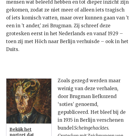
mensen wat beleefd hebben en tot dieper inzicht zijn
gekomen, zodat ze niet meer of alleen iets tragisch
of iets komisch vatten, maar over kunnen gaan van ’t
een in ’t ander,’ zei Brugman. Zij schreef deze
grotesken eerst in het Nederlands en vanaf 1929 –
toen zij met Höch naar Berlijn verhuisde – ook in het
Duits.
Zoals gezegd werden maar
weinig van deze verhalen,
door Brugman liefkozend
‘soties’ genoemd,
gepubliceerd. Het bleef bij de
in 1935 in Berlijn verschenen
bundel
Scheingehacktes.
Bekijk het
portret dat
Grotesken mit Zeichnungen von