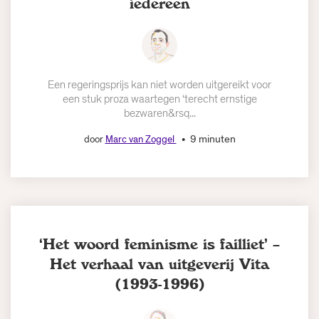
iedereen
Een regeringsprijs kan niet worden uitgereikt voor
een stuk proza waartegen ‘terecht ernstige
bezwaren&rsq...
9 minuten
door
Marc van Zoggel
‘Het woord feminisme is failliet’ –
Het verhaal van uitgeverij Vita
(1993-1996)