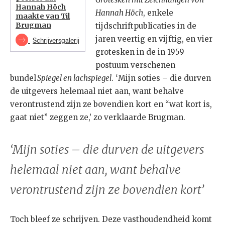
Hannah Höch
Hannah Höch
, enkele
maakte van Til
Brugman
tijdschriftpublicaties in de
jaren veertig en vijftig, en vier
Schrijversgalerij
grotesken in de in 1959
postuum verschenen
bundel
Spiegel en lachspiegel
. ‘Mijn soties – die durven
de uitgevers helemaal niet aan, want behalve
verontrustend zijn ze bovendien kort en “wat kort is,
gaat niet” zeggen ze,’ zo verklaarde Brugman.
‘Mijn soties – die durven de uitgevers
helemaal niet aan, want behalve
verontrustend zijn ze bovendien kort’
Toch bleef ze schrijven. Deze vasthoudendheid komt