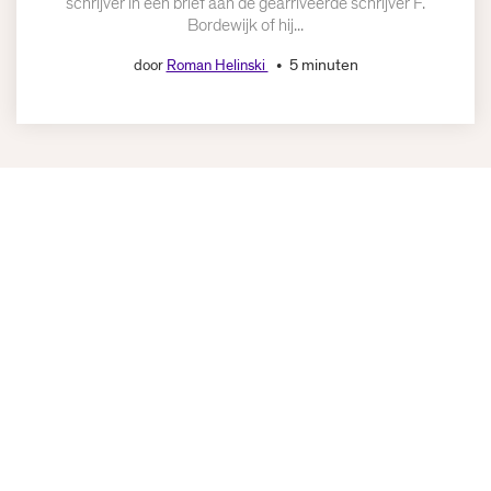
schrijver in een brief aan de gearriveerde schrijver F.
Bordewijk of hij...
5 minuten
door
Roman Helinski