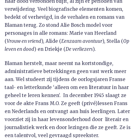
haar dood verbonden blijft, al zijn er perioden van
verwijdering. Veel biografische elementen komen,
bedekt of verhevigd, in de verhalen en romans van
Blaman terug. Zo stond Alie Bosch model voor
personages in alle romans: Marie van Heerland
(
Vrouw en vriend
), Alide (
Eenzaam avontuur
), Stella (
Op
leven en dood
) en Driekje (
De verliezers
).
Blaman herstelt, maar neemt na kortstondige,
administratieve betrekkingen geen vast werk meer
aan. Wel studeert zij tijdens de oorlogsjaren Franse
taal- en letterkunde ‘alleen om een literatuur in haar
geheel te leren kennen’. In december 1945 slaagt ze
voor de akte Frans M.O. Ze geeft (privé)lessen Frans
en Nederlands en ontvangt aan huis leerlingen. Later
voorziet zij in haar levensonderhoud door literair en
journalistiek werk en door lezingen die ze geeft. Ze is
een talentvol, veel gevraagd spreekster.