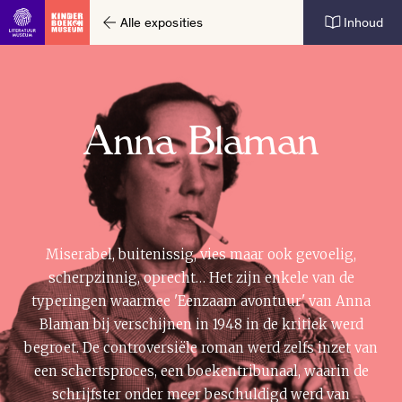
Alle exposities
Inhoud
Ga direct naar inhoud
Anna Blaman
Miserabel, buitenissig, vies maar ook gevoelig,
scherpzinnig, oprecht… Het zijn enkele van de
typeringen waarmee 'Eenzaam avontuur' van Anna
Blaman bij verschijnen in 1948 in de kritiek werd
begroet. De controversiële roman werd zelfs inzet van
een schertsproces, een boekentribunaal, waarin de
schrijfster onder meer beschuldigd werd van