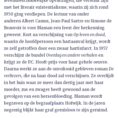
levensbeschouwelijke opvattingen, die verwant zijn
met het literair existentialisme, waarin zij zich rond
1950 ging verdiepen. De lectuur van onder
anderen Albert Camus, Jean-Paul Sartre en Simone de
Beauvoir is voor Blaman een feest der herkenning
geweest. Kort na verschijning van
Op leven en
dood
,
waarin de hoofdpersoon een hartaanval krijgt, wordt
ze zelf getroffen door een zwaar hartinfarct. In 1957
verschijnt de bundel
Overdag en andere verhalen
en
krijgt ze de P.C. Hooft-prijs voor haar gehele oeuvre.
Daarna werkt ze aan de onvoltooid gebleven roman
De
verliezers
, die na haar dood zal verschijnen. Ze overlijdt
in het huis waar ze meer dan dertig jaar met haar
moeder, zus en zwager heeft gewoond aan de
gevolgen van een hersenbloeding. Blaman wordt
begraven op de begraafplaats Hofwijk. In de jaren
negentig blijkt haar graf geruisloos te zijn geruimd.