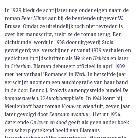
In 1929 biedt de schrijfster nog onder eigen naam de
roman
Peter Minne
aan bij de bevriende uitgever W.
Brusse. Omdat ze uiteindelijk toch niet tevreden is
over het manuscript, trekt ze de roman terug. Een
dichtbundel wordt in 1938 door uitgeverij Stols
geweigerd; wel verschijnen er vanaf 1939 verhalen en
gedichten in tijdschriften als
Werk
en
Helikon
en later
in
Criterium
. Blaman debuteert officieel in april 1939
met het verhaal ‘Romance’ in
Werk.
In hetzelfde jaar
verschijnt anoniem een autobiografie van haar hand
in de door Benno J. Stokvis samengestelde bundel
De
homosexueelen. 35 Autobiographieën
.
In 1941 komt bij
Meulenhoff haar roman
Vrouw en vriend
uit, zeven jaar
later gevolgd door
Eenzaam avontuur
. Het uit 1954
daterende
Op leven en dood
geeft als geen ander boek
een scherp getekend beeld van Blamans