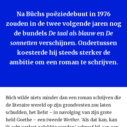
Na Büchs poëziedebuut in 1976
zouden in de twee volgende jaren nog
de bundels
De taal als blauw
en
De
sonnetten
verschijnen. Ondertussen
koesterde hij steeds sterker de
ambitie om een roman te schrijven.
Büch wilde niets minder dan een roman schrijven die
de literaire wereld op zijn grondvesten zou laten
schudden, het liefst – in navolging van zijn grote
held Goethe – een tweede
Werther
. ‘Als dat kan, kan