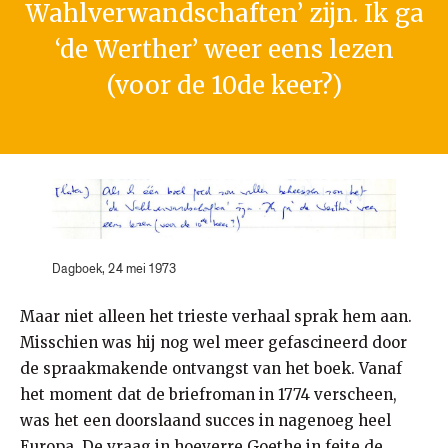
Wahlverwandschaften’ zijn. Ik ga
‘de Werther’ weer eens lezen
(voor de 10de keer?)
Dagboek, 24 mei 1973
Maar niet alleen het trieste verhaal sprak hem aan.
Misschien was hij nog wel meer gefascineerd door
de spraakmakende ontvangst van het boek. Vanaf
het moment dat de briefroman in 1774 verscheen,
was het een doorslaand succes in nagenoeg heel
Europa. De vraag in hoeverre Goethe in feite de