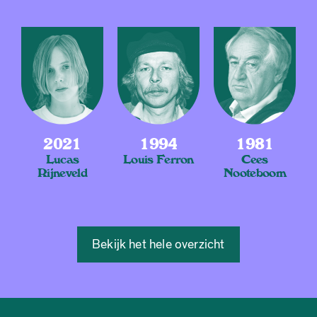
2021
1994
1981
Lucas
Louis Ferron
Cees
Rijneveld
Nooteboom
Bekijk het hele overzicht