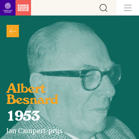
Ga direct naar inhoud
Albert
Besnard
1953
Jan Campert-prijs