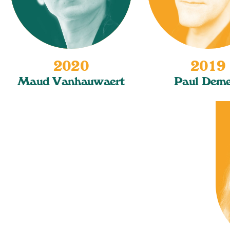
2020
2019
Maud Vanhauwaert
Paul Deme