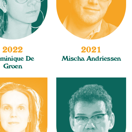
2022
2021
minique De
Mischa Andriessen
Groen