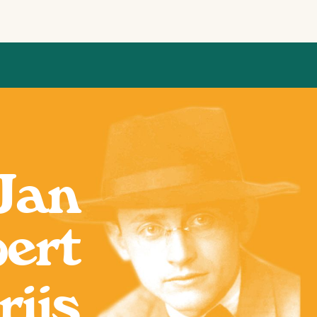
Jan
ert
rijs