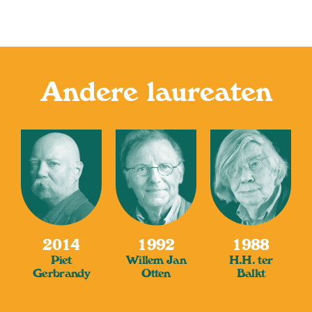
Andere laureaten
2014
1992
1988
Piet
Willem Jan
H.H. ter
Gerbrandy
Otten
Balkt