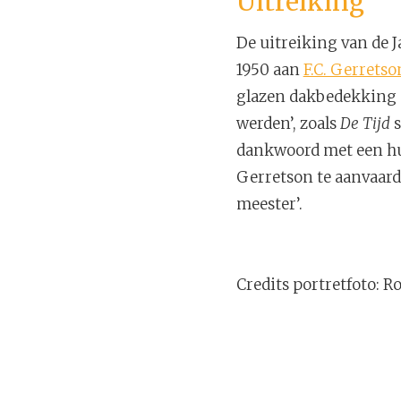
Uitreiking
De uitreiking van de 
1950 aan
F.C. Gerretso
glazen dakbedekking d
werden’, zoals
De Tijd
s
dankwoord met een huld
Gerretson te aanvaard
meester’.
Credits portretfoto: R