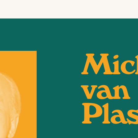
Mic
van
Pla