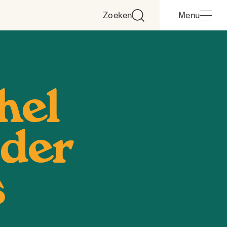
Zoeken
Menu
hel
 der
s