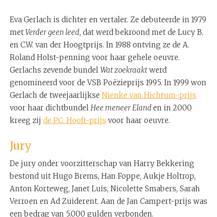
Eva Gerlach is dichter en vertaler. Ze debuteerde in 1979
met
Verder geen leed
, dat werd bekroond met de Lucy B.
en C.W. van der Hoogtprijs. In 1988 ontving ze de A.
Roland Holst-penning voor haar gehele oeuvre.
Gerlachs zevende bundel
Wat zoekraakt
werd
genomineerd voor de VSB Poëzieprijs 1995. In 1999 won
Gerlach de tweejaarlijkse
Nienke van Hichtum-prijs
voor haar dichtbundel
Hee meneer Eland
en in 2000
kreeg zij
de P.C. Hooft-prijs
voor haar oeuvre.
Jury
De jury onder voorzitterschap van Harry Bekkering
bestond uit Hugo Brems, Han Foppe, Aukje Holtrop,
Anton Korteweg, Janet Luis, Nicolette Smabers, Sarah
Verroen en Ad Zuiderent. Aan de Jan Campert-prijs was
een bedrag van 5.000 gulden verbonden.