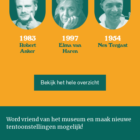
1983
1997
1954
Robert
Elma van
Nes Tergast
Anker
Haren
Bekijk het hele overzicht
Word vriend van het museum en maak nieuwe
tentoonstellingen mogelijk!