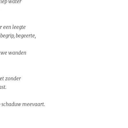
diep water
.
er een leegte
begrip, begeerte,
ruwe wanden
het zonder
st.
 schaduw meevaart.