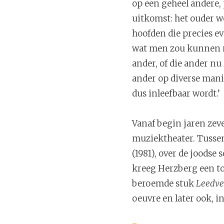
op een geheel andere, 
uitkomst: het ouder w
hoofden die precies eve
wat men zou kunnen no
ander, of die ander nu 
ander op diverse mani
dus inleefbaar wordt.’
Vanaf begin jaren zev
muziektheater. Tussen
(1981), over de joodse
kreeg Herzberg een to
beroemde stuk
Leedv
oeuvre en later ook, in