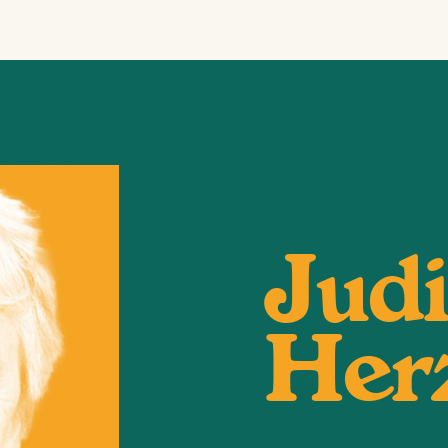
Judi
Her