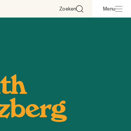
Zoeken
Menu
th
zberg