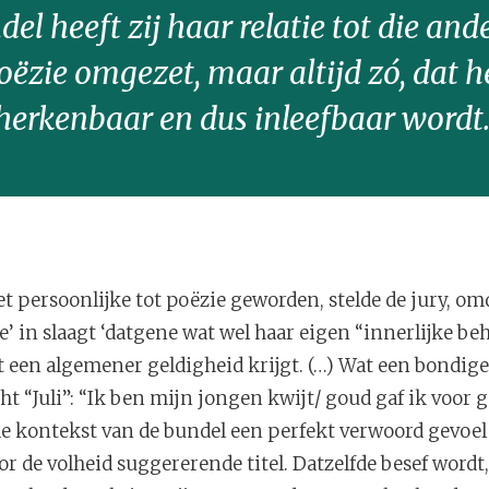
del heeft zij haar relatie tot die and
ëzie omgezet, maar altijd zó, dat h
herkenbaar en dus inleefbaar wordt.
et persoonlijke tot poëzie geworden, stelde de jury, o
ze’ in slaagt ‘datgene wat wel haar eigen “innerlijke be
t een algemener geldigheid krijgt. (…) Wat een bondig
icht “Juli”: “Ik ben mijn jongen kwijt/ goud gaf ik voor g
 de kontekst van de bundel een perfekt verwoord gevoe
 de volheid suggererende titel. Datzelfde besef wordt,