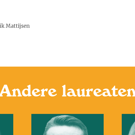
rik Mattijsen
Andere laureate