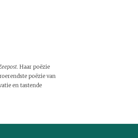
Zeepost
. Haar poëzie
troerendste poëzie van
vatie en tastende