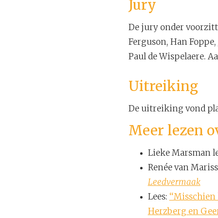
Jury
De jury onder voorzit
Ferguson, Han Foppe,
Paul de Wispelaere. A
Uitreiking
De uitreiking vond pla
Meer lezen o
Lieke Marsman le
Renée van Mariss
Leedvermaak
Lees:
‘‘Misschien
Herzberg en Geer