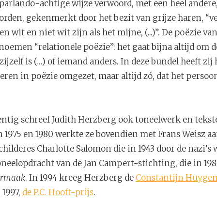
parlando-achtige wijze verwoord, met een heel andere,
orden, gekenmerkt door het bezit van grijze haren, “v
n wit en niet wit zijn als het mijne, (...)”. De poëzie va
emen “relationele poëzie”: het gaat bijna altijd om d
zijzelf is (…) of iemand anders. In deze bundel heeft zij h
eren in poëzie omgezet, maar altijd zó, dat het persoo
entig schreef Judith Herzberg ook toneelwerk en tekst
 1975 en 1980 werkte ze bovendien met Frans Weisz aa
 schilderes Charlotte Salomon die in 1943 door de nazi’s
neelopdracht van de Jan Campert-stichting, die in 1982
ermaak
. In 1994 kreeg Herzberg de
Constantijn Huygen
 1997,
de P.C. Hooft-prijs
.