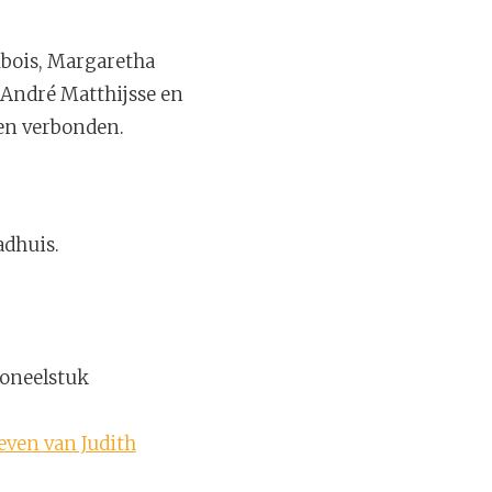
ubois, Margaretha
André Matthijsse en
den verbonden.
adhuis.
toneelstuk
even van Judith