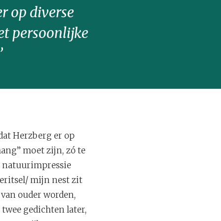
er op diverse
et persoonlijke
’
mdat Herzberg er op
hang” moet zijn, zó te
e natuurimpressie
eritsel/ mijn nest zit
l van ouder worden,
 twee gedichten later,