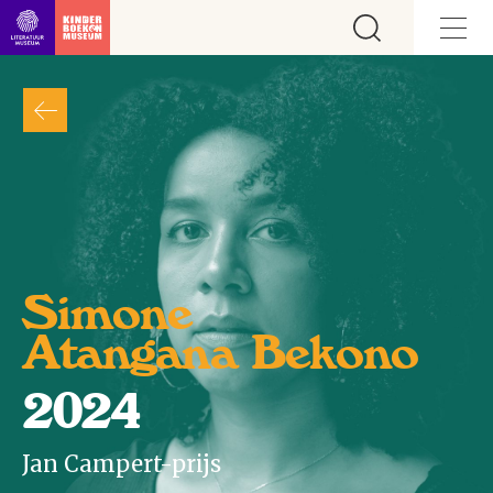
Ga direct naar inhoud
Simone
Atangana Bekono
2024
Jan Campert-prijs