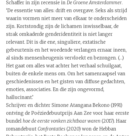
Schaffer in zijn recensie in
De Groene Amsterdammer
.
‘De essentie van alles: drift en overgave. Seks als strijd
waarin vormen niet meer van elkaar te onderscheiden
zijn. Kortstondig zijn de lichamen inwisselbaar, de
strak omkaderde genderidentiteit is niet langer
relevant. Dit is die ene, singuliere, extatische
gebeurtenis en het woedende verlangen ernaar ineen,
al sinds mensenheugenis vervloekt en bezongen. (…)
Het gaat om alles wat achter het verhaal schuilgaat,
buiten de enkele mens om. Om het samenraapsel van
geschiedenissen en het gisten van diffuse gedachten,
emoties, associaties. En die zijn ongevormd,
hallucinant.’
Schrijver en dichter Simone Atangana Bekono (1991)
ontving de Poëziedebuutprijs Aan Zee voor haar eerste
bundel
hoe de eerste vonken zichtbaar waren
(2017). Haar
romandebuut
Confrontaties
(2020) won de Hebban