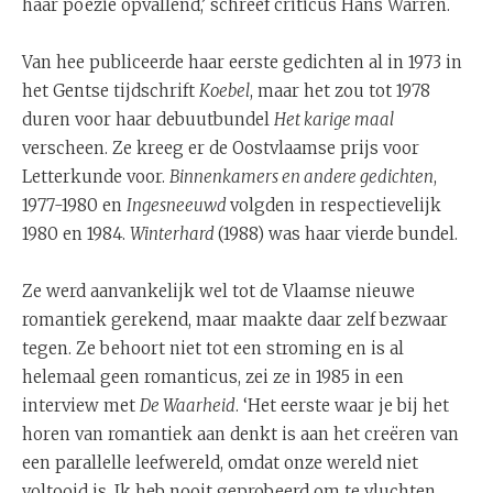
haar poëzie opvallend,’ schreef criticus Hans Warren.
Van hee publiceerde haar eerste gedichten al in 1973 in
het Gentse tijdschrift
Koebel
, maar het zou tot 1978
duren voor haar debuutbundel
Het karige maal
verscheen. Ze kreeg er de Oostvlaamse prijs voor
Letterkunde voor.
Binnenkamers en andere gedichten
,
1977-1980 en
Ingesneeuwd
volgden in respectievelijk
1980 en 1984.
Winterhard
(1988) was haar vierde bundel.
Ze werd aanvankelijk wel tot de Vlaamse nieuwe
romantiek gerekend, maar maakte daar zelf bezwaar
tegen. Ze behoort niet tot een stroming en is al
helemaal geen romanticus, zei ze in 1985 in een
interview met
De Waarheid
. ‘Het eerste waar je bij het
horen van romantiek aan denkt is aan het creëren van
een parallelle leefwereld, omdat onze wereld niet
voltooid is. Ik heb nooit geprobeerd om te vluchten,