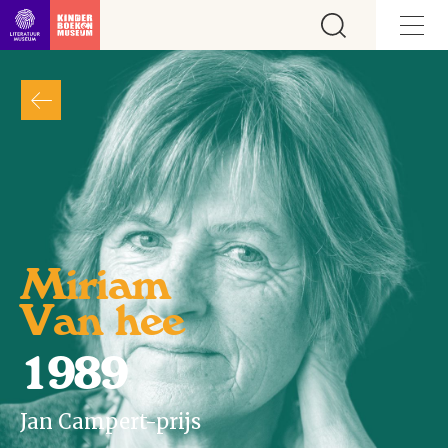
Ga direct naar inhoud
Miriam
Van hee
1989
Jan Campert-prijs