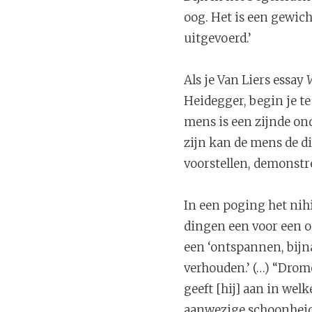
oog. Het is een gewich
uitgevoerd.’
Als je Van Liers essay
V
Heidegger, begin je te 
mens is een zijnde ond
zijn kan de mens de d
voorstellen, demonstre
In een poging het nih
dingen een voor een o
een ‘ontspannen, bijn
verhouden.’ (…) “Drome
geeft [hij] aan in we
aanwezige schoonheid 