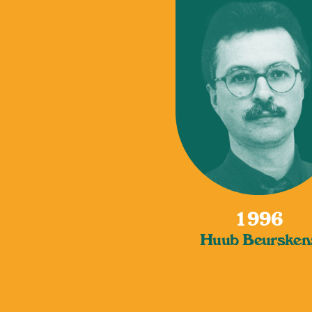
1996
Huub Beursken