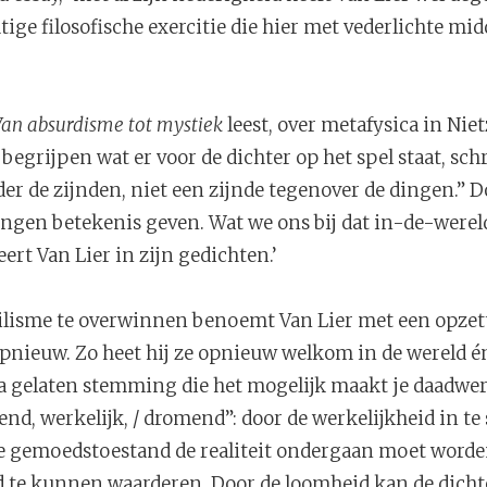
tige filosofische exercitie die hier met vederlichte mi
an absurdisme tot mystiek
leest, over metafysica in Nie
begrijpen wat er voor de dichter op het spel staat, schri
er de zijnden, niet een zijnde tegenover de dingen.” 
ingen betekenis geven. Wat we ons bij dat in-de-were
ert Van Lier in zijn gedichten.’
ilisme te overwinnen benoemt Van Lier met een opzette
pnieuw. Zo heet hij ze opnieuw welkom in de wereld én 
a gelaten stemming die het mogelijk maakt je daadwerk
nd, werkelijk, / dromend”: door de werkelijkheid in te
lke gemoedstoestand de realiteit ondergaan moet word
te kunnen waarderen. Door de loomheid kan de dichte