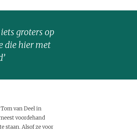
 iets groters op
ie die hier met
d’
f Tom van Deel in
e meest voordehand
 staan. Alsof ze voor