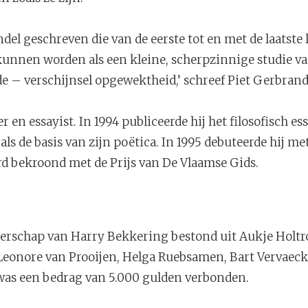
del geschreven die van de eerste tot en met de laatste l
nnen worden als een kleine, scherpzinnige studie va
 – verschijnsel opgewektheid,’ schreef Piet Gerbran
er en essayist. In 1994 publiceerde hij het filosofisch es
is als de basis van zijn poëtica. In 1995 debuteerde hij m
erd bekroond met de Prijs van De Vlaamse Gids.
terschap van Harry Bekkering bestond uit Aukje Holtro
 Leonore van Prooijen, Helga Ruebsamen, Bart Vervaeck
was een bedrag van 5.000 gulden verbonden.