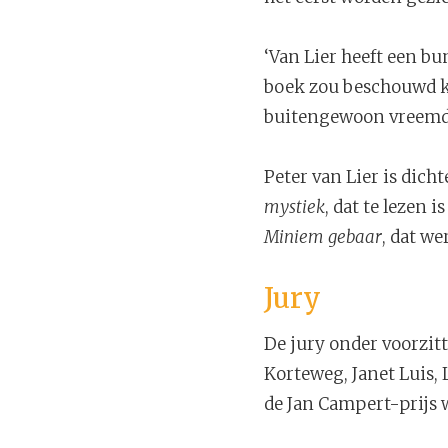
‘Van Lier heeft een bun
boek zou beschouwd ku
buitengewoon vreemde
Peter van Lier is dicht
mystiek
, dat te lezen 
Miniem gebaar
, dat w
Jury
De jury onder voorzit
Korteweg, Janet Luis,
de Jan Campert-prijs 