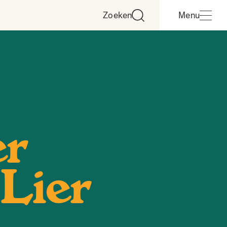
Zoeken
Menu
er
Lier