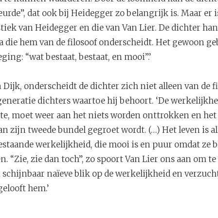
rde”, dat ook bij Heidegger zo belangrijk is. Maar er i
tiek van Heidegger en die van Van Lier. De dichter han
a die hem van de filosoof onderscheidt. Het gewoon ge
ging: “wat bestaat, bestaat, en mooi”.’
 Dijk, onderscheidt de dichter zich niet alleen van de f
generatie dichters waartoe hij behoort. ‘De werkelijkh
egte, moet weer aan het niets worden onttrokken en het
van zijn tweede bundel gegroet wordt. (…) Het leven is al
staande werkelijkheid, die mooi is en puur omdat ze 
n. “Zie, zie dan toch”, zo spoort Van Lier ons aan om te
jn schijnbaar naïeve blik op de werkelijkheid en verzuc
 gelooft hem.’