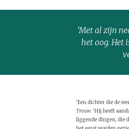
‘Met al zijn ne
het oog. Het i
v
‘Een dichter die de we
Trouw
. ‘Hij heeft aa
liggende dingen, die d
het eerst worden gezien