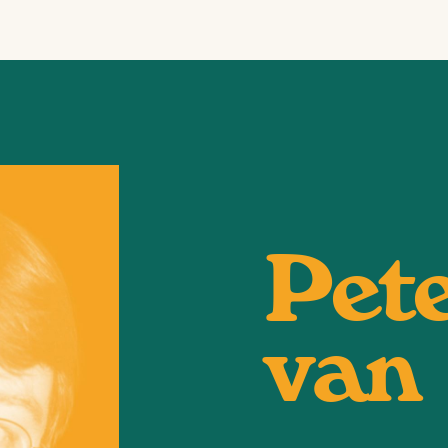
Pet
van 