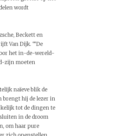
ddelen wordt
tzsche, Beckett en
jft Van Dijk. ‘“De
Door het in-de-wereld-
ld-zijn moeten
lijk naïeve blik de
brengt hij de lezer in
elijk tot de dingen te
 sluiten in de droom
en, om haar pure
r zich openstellen