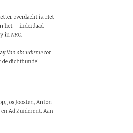
etter overdacht is. Het
n het – inderdaad
dy in
NRC
.
say
Van absurdisme tot
et de dichtbundel
p, Jos Joosten, Anton
 en Ad Zuiderent. Aan