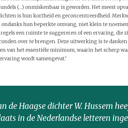
 bundels (…) onmiskenbaar is geworden. Het meest opval
ichten is hun kortheid en geconcentreerdheid. Merkw
, ondanks hun beperkte omvang, niet klein te noemen.
egels een ruimte te suggereren of een ervaring, die z
seconden over te brengen. Deze uitwerking is te danke
den van het essentiële minimum, waarin het scherp w
ervaring wordt samengevat.’
an de Haagse dichter W. Hussem hee
laats in de Nederlandse letteren in