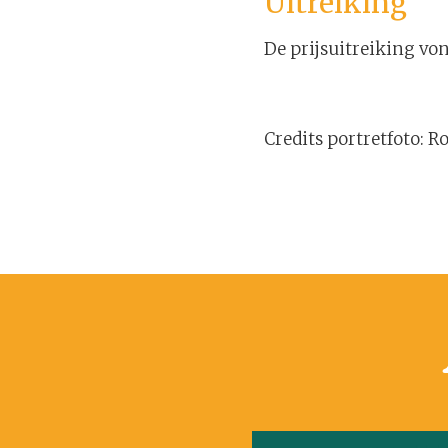
Uitreiking
De prijsuitreiking vo
Credits portretfoto: R