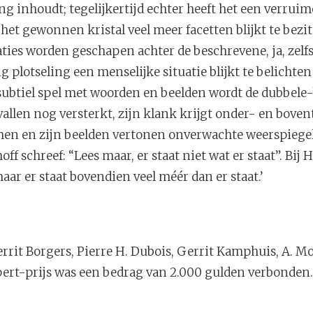
ng inhoudt; tegelijkertijd echter heeft het een verrui
het gewonnen kristal veel meer facetten blijkt te bezi
ties worden geschapen achter de beschrevene, ja, zelf
 plotseling een menselijke situatie blijkt te belichten 
r subtiel spel met woorden en beelden wordt de dubbe
vallen nog versterkt, zijn klank krijgt onder- en boven
en en zijn beelden vertonen onverwachte weerspiegeli
ff schreef: “Lees maar, er staat niet wat er staat”. Bij 
maar er staat bovendien veel méér dan er staat.’
rrit Borgers, Pierre H. Dubois, Gerrit Kamphuis, A. M
ert-prijs was een bedrag van 2.000 gulden verbonden.