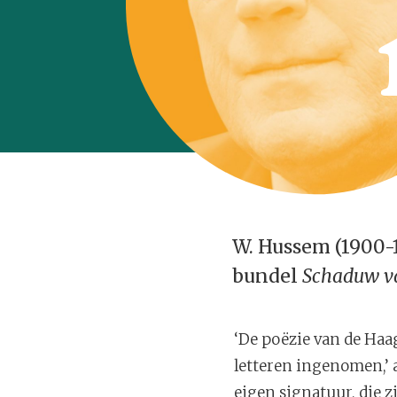
W. Hussem (1900-1
bundel
Schaduw v
‘De poëzie van de Haa
letteren ingenomen,’ a
eigen signatuur, die z