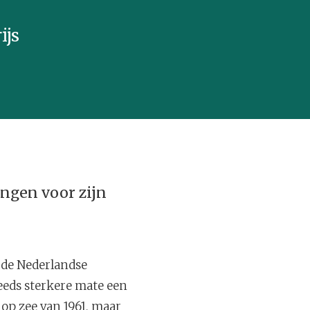
ijs
angen voor zijn
 de Nederlandse
teeds sterkere mate een
n
op zee van 1961, maar