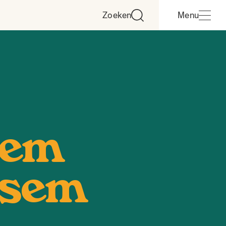
Zoeken
Menu
lem
sem