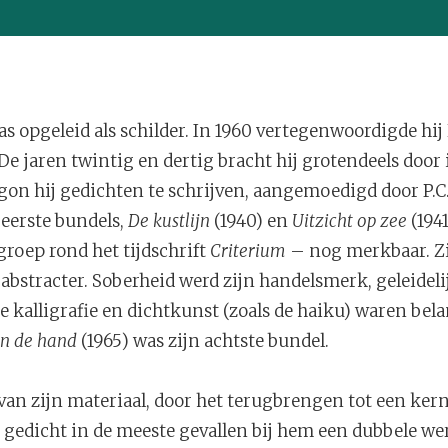
 opgeleid als schilder. In 1960 vertegenwoordigde hij
De jaren twintig en dertig bracht hij grotendeels door 
on hij gedichten te schrijven, aangemoedigd door P.C.
 eerste bundels,
De kustlijn
(1940) en
Uitzicht op zee
(194
groep rond het tijdschrift
Criterium
– nog merkbaar. Zi
l abstracter. Soberheid werd zijn handelsmerk, geleideli
e kalligrafie en dichtkunst (zoals de haiku) waren be
n de hand
(1965) was zijn achtste bundel.
e van zijn materiaal, door het terugbrengen tot een ke
et gedicht in de meeste gevallen bij hem een dubbele wer