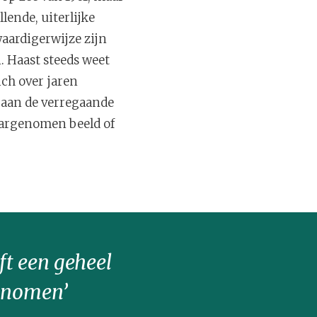
lende, uiterlijke
aardigerwijze zijn
 Haast steeds weet
ich over jaren
n aan de verregaande
aargenomen beeld of
ft een geheel
genomen’