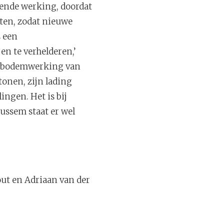
mende werking, doordat
tten, zodat nieuwe
s een
en te verhelderen,’
le-bodemwerking van
tonen, zijn lading
ngen. Het is bij
Hussem staat er wel
out en Adriaan van der