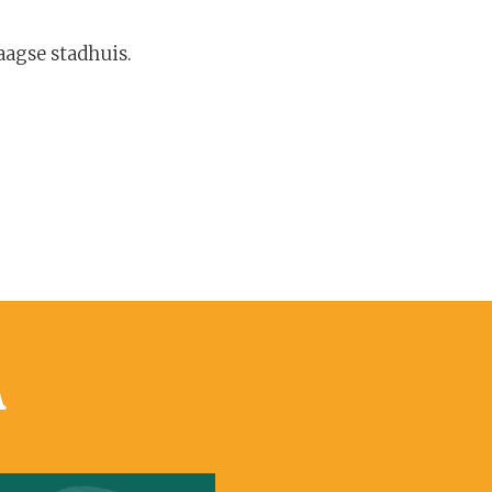
aagse stadhuis.
n