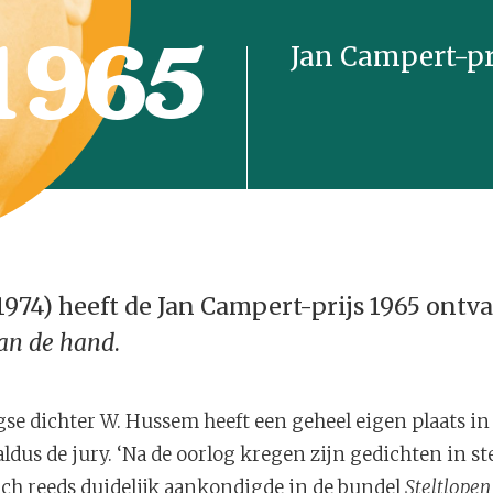
1965
Jan Campert-pr
974) heeft de Jan Campert-prijs 1965 ontv
an de hand
.
gse dichter W. Hussem heeft een geheel eigen plaats in
ldus de jury. ‘Na de oorlog kregen zijn gedichten in s
ich reeds duidelijk aankondigde in de bundel
Steltlope