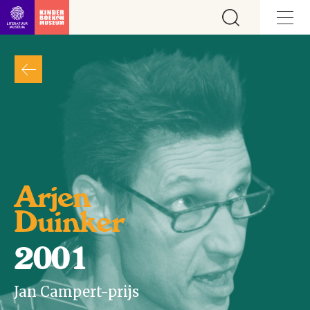
Ga direct naar inhoud
Arjen
Duinker
2001
Jan Campert-prijs