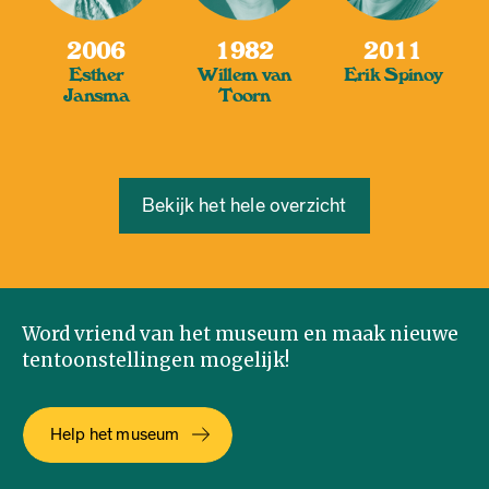
2006
1982
2011
Esther
Willem van
Erik Spinoy
Jansma
Toorn
Bekijk het hele overzicht
Word vriend van het museum en maak nieuwe
tentoonstellingen mogelijk!
Help het museum