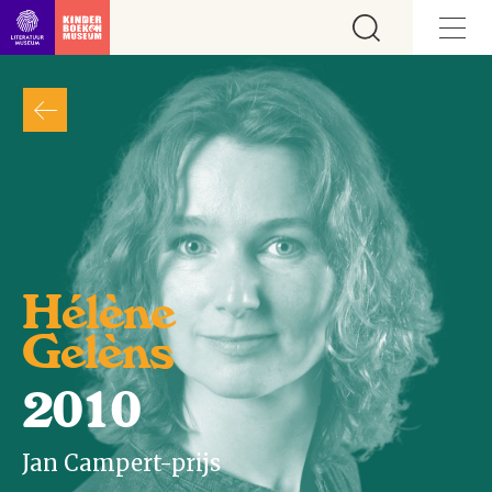
Ga direct naar inhoud
Hélène
Gelèns
2010
Jan Campert-prijs