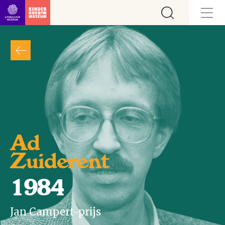
Ga direct naar inhoud
Ad
Zuiderent
1984
Jan Campert-prijs