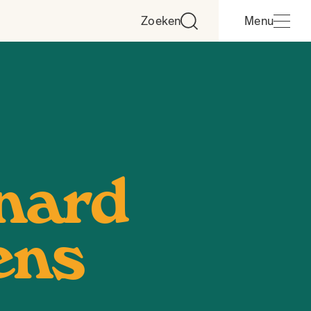
Zoeken
Menu
nard
ens