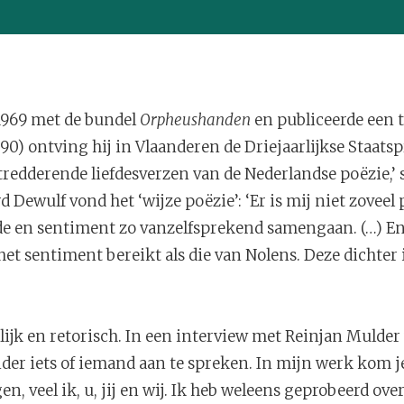
1969 met de bundel
Orpheushanden
en publiceerde een t
90) ontving hij in Vlaanderen de Driejaarlijkse Staatspr
tredderende liefdesverzen van de Nederlandse poëzie,’
d Dewulf vond het ‘wijze poëzie’: ‘Er is mij niet zovee
ede en sentiment zo vanzelfsprekend samengaan. (…) En
 het sentiment bereikt als die van Nolens. Deze dicht
lijk en retorisch. In een interview met Reinjan Mulder
der iets of iemand aan te spreken. In mijn werk kom je
 veel ik, u, jij en wij. Ik heb weleens geprobeerd ove