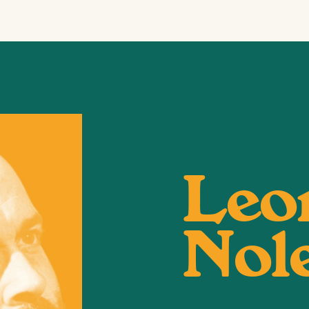
Leo
Nol