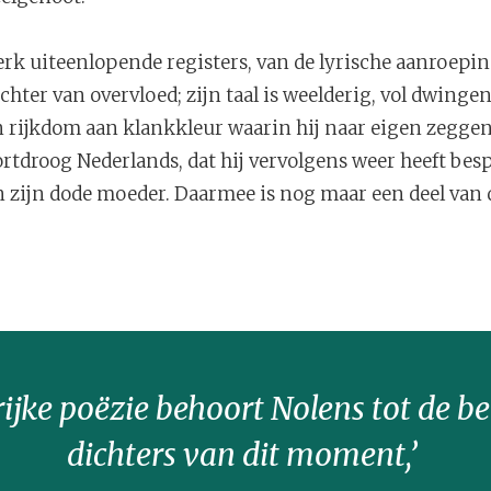
terk uiteenlopende registers, van de lyrische aanroepi
ichter van overvloed; zijn taal is weelderig, vol dwinge
n rijkdom aan klankkleur waarin hij naar eigen zegg
tdroog Nederlands, dat hij vervolgens weer heeft bes
n zijn dode moeder. Daarmee is nog maar een deel van
rijke poëzie behoort Nolens tot de be
dichters van dit moment,’