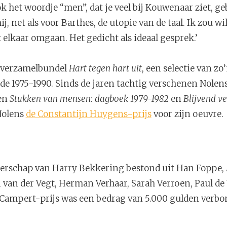
k het woordje “men”, dat je veel bij Kouwenaar ziet, ge
ij, net als voor Barthes, de utopie van de taal. Ik zou wi
elkaar omgaan. Het gedicht als ideaal gesprek.’
n verzamelbundel
Hart tegen hart uit
, een selectie van z
de 1975-1990. Sinds de jaren tachtig verschenen Nolens
en
Stukken van mensen: dagboek 1979-1982
en
Blijvend ve
Nolens
de Constantijn Huygens-prijs
voor zijn oeuvre.
terschap van Harry Bekkering bestond uit Han Foppe,
n van der Vegt, Herman Verhaar, Sarah Verroen, Paul de
 Campert-prijs was een bedrag van 5.000 gulden verbo