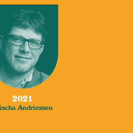
2021
scha Andriessen