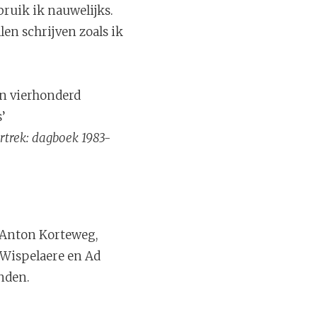
bruik ik nauwelijks.
llen schrijven zoals ik
o’n vierhonderd
’
rtrek: dagboek 1983-
 Anton Korteweg,
 Wispelaere en Ad
nden.