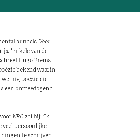
iental bundels.
Voor
ijs. ‘Enkele van de
 schreef Hugo Brems
l poëzie bekend waarin
 weinig poëzie die
er is een onmeedogend
 voor
NRC
zei hij: ‘Ik
 veel persoonlijke
r dingen te schrijven