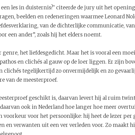
, een les in duisternis?’ citeerde de jury uit het openin
e vragen, beelden en redeneringen waarmee Leonard Nol
efdesverklaring, van de dichterlijke communicatie, van
r een ander”, zoals hij het elders noemt.
r genre, het liefdesgedicht. Maar het is vooral een moe
 pathos en clichés al gauw op de loer liggen. Er zijn b
 clichés tegelijkertijd zo onvermijdelijk en zo gevaarli
re van de meesterproef.
esterproef geschikt is, daarvan levert hij al ruim twint
n daarvan ook in Nederland hoe langer hoe meer overtu
 voorkeur voor het persoonlijke: hij heet de lezer per
en en verwanten uit een ver verleden voor. Zo maakt hij
eelgenoot.