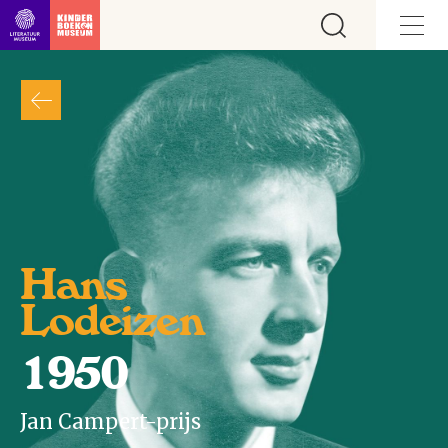
Ga direct naar inhoud
Hans
Lodeizen
1950
Jan Campert-prijs