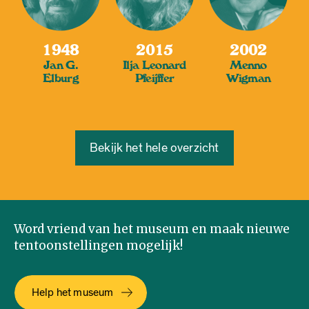
1948
2015
2002
Jan G.
Ilja Leonard
Menno
Elburg
Pfeijffer
Wigman
Bekijk het hele overzicht
Word vriend van het museum en maak nieuwe
tentoonstellingen mogelijk!
Help het museum