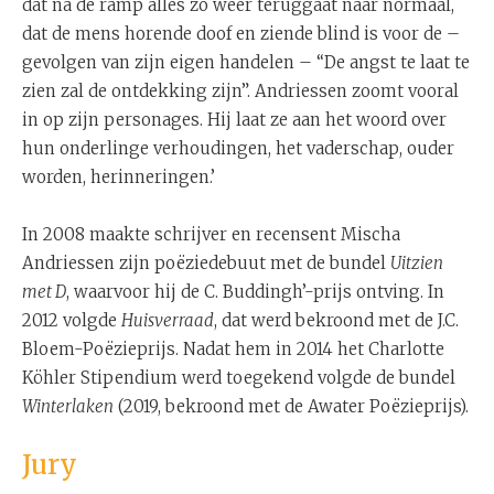
dat ná de ramp alles zo weer teruggaat naar normaal,
dat de mens horende doof en ziende blind is voor de –
gevolgen van zijn eigen handelen – “De angst te laat te
zien zal de ontdekking zijn”. Andriessen zoomt vooral
in op zijn personages. Hij laat ze aan het woord over
hun onderlinge verhoudingen, het vaderschap, ouder
worden, herinneringen.’
In 2008 maakte schrijver en recensent Mischa
Andriessen zijn poëziedebuut met de bundel
Uitzien
met D
, waarvoor hij de C. Buddingh’-prijs ontving. In
2012 volgde
Huisverraad
, dat werd bekroond met de J.C.
Bloem-Poëzieprijs. Nadat hem in 2014 het Charlotte
Köhler Stipendium werd toegekend volgde de bundel
Winterlaken
(2019, bekroond met de Awater Poëzieprijs).
Jury