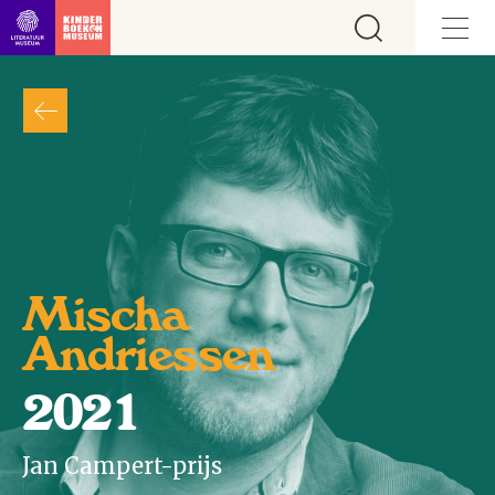
Ga direct naar inhoud
Mischa
Andriessen
2021
Jan Campert-prijs