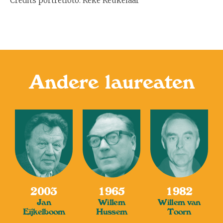
Credits portretfoto: Keke Keukelaar
Andere laureaten
2003
1965
1982
Jan
Willem
Willem van
Eijkelboom
Hussem
Toorn