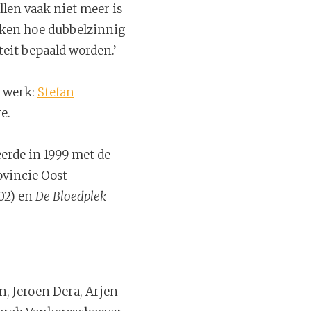
len vaak niet meer is
aken hoe dubbelzinnig
eit bepaald worden.’
n werk:
Stefan
e.
eerde in 1999 met de
ovincie Oost-
02) en
De Bloedplek
n, Jeroen Dera, Arjen