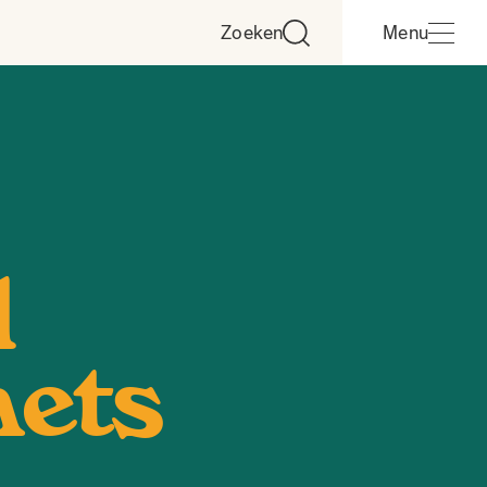
Zoeken
Menu
l
ets