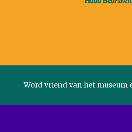
Huub Beursken
Word vriend van het museum e