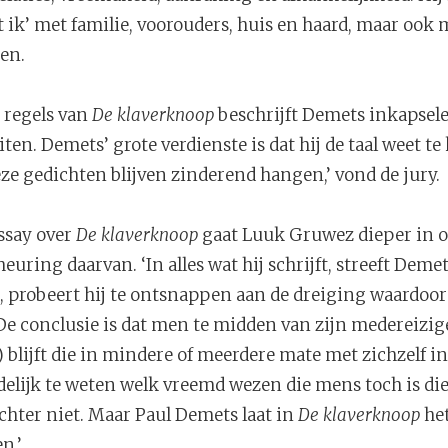
 ik’ met familie, voorouders, huis en haard, maar ook
en.
 regels van
De klaverknoop
beschrijft Demets inkapsele
en. Demets’ grote verdienste is dat hij de taal weet t
eze gedichten blijven zinderend hangen,’ vond de jury.
ssay over
De klaverknoop
gaat Luuk Gruwez dieper in op
euring daarvan. ‘In alles wat hij schrijft, streeft Dem
 probeert hij te ontsnappen aan de dreiging waardoor 
) De conclusie is dat men te midden van zijn medereizi
s) blijft die in mindere of meerdere mate met zichzelf in
lijk te weten welk vreemd wezen die mens toch is die
chter niet. Maar Paul Demets laat in
De klaverknoop
het
n.’