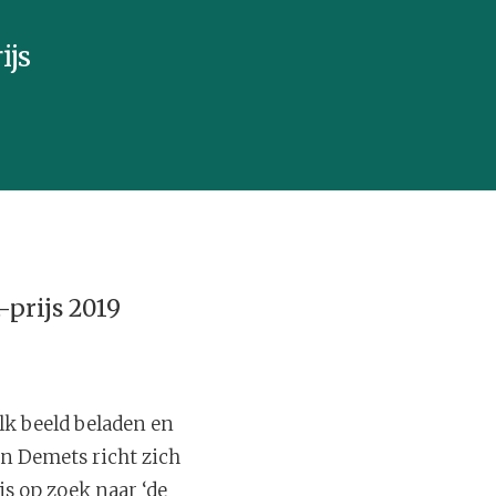
ijs
-prijs 2019
lk beeld beladen en
an Demets richt zich
is op zoek naar ‘de