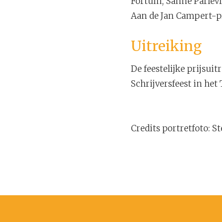
Fortuin, Sanne Parlevl
Aan de Jan Campert-pr
Uitreiking
De feestelijke prijsui
Schrijversfeest in het
Credits portretfoto: S