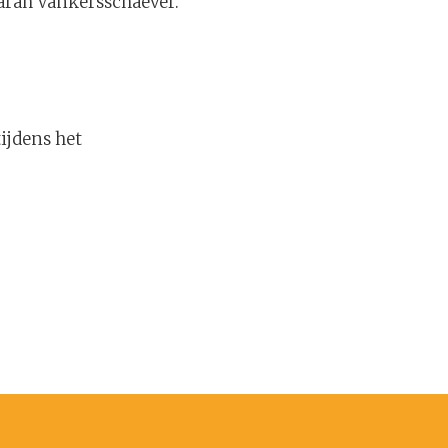
Sarah Vankersschaever.
ijdens het