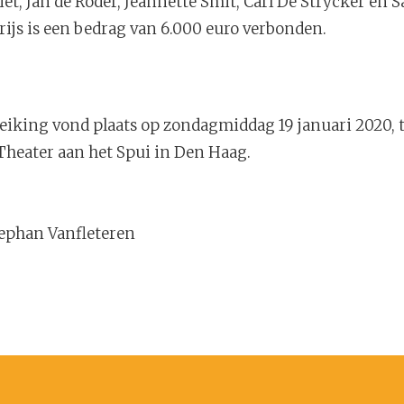
iet, Jan de Roder, Jeannette Smit, Carl De Strycker en 
ijs is een bedrag van 6.000 euro verbonden.
treiking vond plaats op zondagmiddag 19 januari 2020, t
 Theater aan het Spui in Den Haag.
tephan Vanfleteren