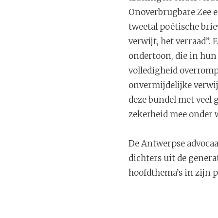
Onoverbrugbare Zee en
tweetal poëtische bri
verwijt, het verraad”. 
ondertoon, die in hun
volledigheid overromp
onvermijdelijke verwij
deze bundel met veel g
zekerheid mee onder w
De Antwerpse advocaat
dichters uit de gener
hoofdthema’s in zijn p