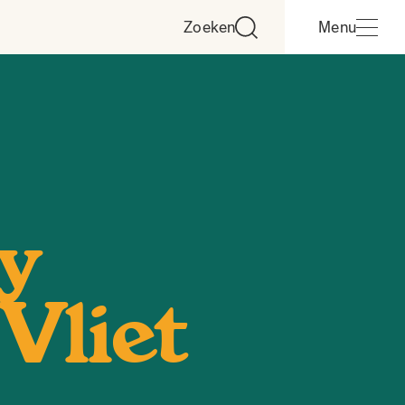
Zoeken
Menu
y
Vliet