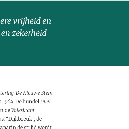
ere vrijheid en
 en zekerheid
tering
,
De Nieuwe Stem
n 1964. De bundel
Duel
in de
Volkskrant
us, “Dijkbreuk”, de
waarin de strijd wordt