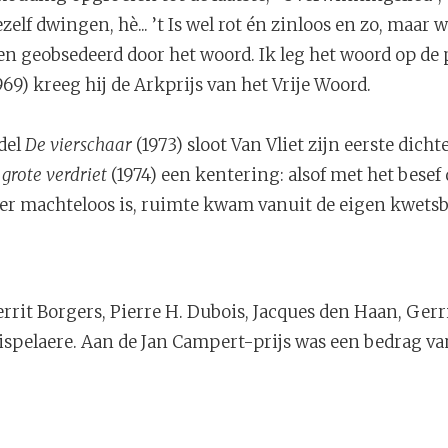
ezelf dwingen, hè... ’t Is wel rot én zinloos en zo, maar
en geobsedeerd door het woord. Ik leg het woord op de 
969) kreeg hij de Arkprijs van het Vrije Woord.
del
De vierschaar
(1973) sloot Van Vliet zijn eerste dicht
 grote verdriet
(1974) een kentering: alsof met het besef 
 machteloos is, ruimte kwam vanuit de eigen kwetsba
errit Borgers, Pierre H. Dubois, Jacques den Haan, Ger
ispelaere. Aan de Jan Campert-prijs was een bedrag va