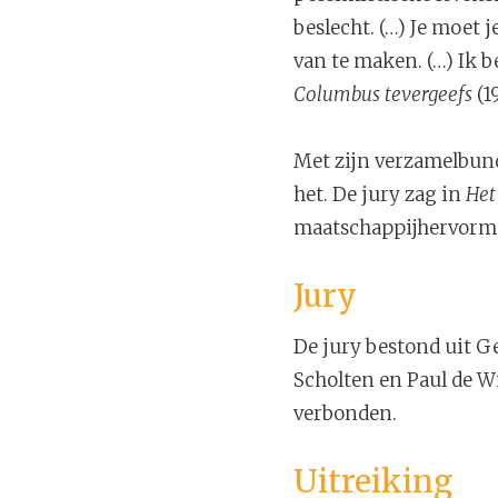
beslecht. (…) Je moet j
van te maken. (…) Ik b
Columbus tevergeefs
(1
Met zijn verzamelbun
het. De jury zag in
Het
maatschappijhervormer
Jury
De jury bestond uit G
Scholten en Paul de W
verbonden.
Uitreiking