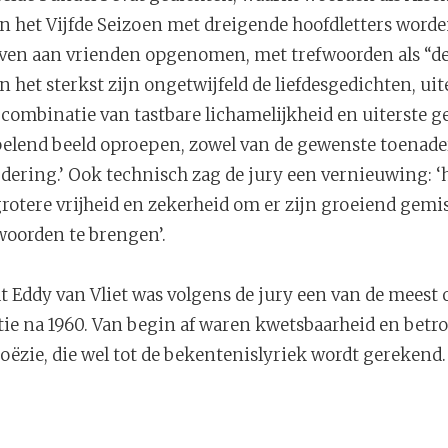
 het Vijfde Seizoen met dreigende hoofdletters worde
even aan vrienden opgenomen, met trefwoorden als “de
En het sterkst zijn ongetwijfeld de liefdesgedichten, ui
 combinatie van tastbare lichamelijkheid en uiterste g
elend beeld oproepen, zowel van de gewenste toenader
dering.’ Ook technisch zag de jury een vernieuwing: ‘hi
rotere vrijheid en zekerheid om er zijn groeiend gemis
oorden te brengen’.
 Eddy van Vliet was volgens de jury een van de meest o
atie na 1960. Van begin af waren kwetsbaarheid en bet
oëzie, die wel tot de bekentenislyriek wordt gerekend.