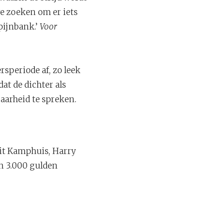
 we zoeken om er iets
pijnbank.’
Voor
ersperiode af, zo leek
dat de dichter als
arheid te spreken.
rit Kamphuis, Harry
n 3.000 gulden