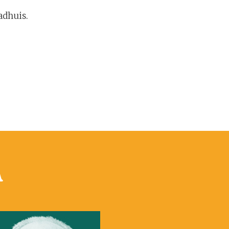
adhuis.
n