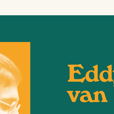
Edd
van 