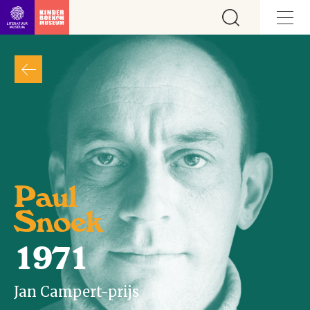
Ga direct naar inhoud
Paul
Snoek
1971
Jan Campert-prijs