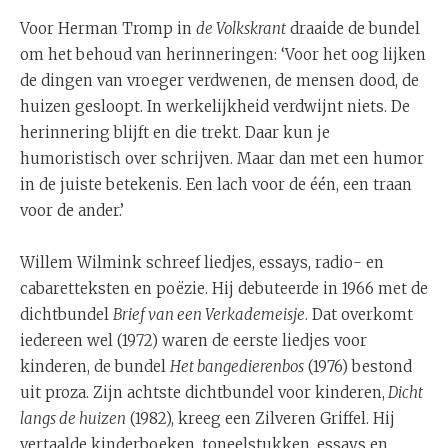
Voor Herman Tromp in
de Volkskrant
draaide de bundel
om het behoud van herinneringen: ‘Voor het oog lijken
de dingen van vroeger verdwenen, de mensen dood, de
huizen gesloopt. In werkelijkheid verdwijnt niets. De
herinnering blijft en die trekt. Daar kun je
humoristisch over schrijven. Maar dan met een humor
in de juiste betekenis. Een lach voor de één, een traan
voor de ander.’
Willem Wilmink schreef liedjes, essays, radio- en
cabaretteksten en poëzie. Hij debuteerde in 1966 met de
dichtbundel
Brief van een Verkademeisje
. Dat overkomt
iedereen wel (1972) waren de eerste liedjes voor
kinderen, de bundel
Het bangedierenbos
(1976) bestond
uit proza. Zijn achtste dichtbundel voor kinderen,
Dicht
langs de huizen
(1982), kreeg een Zilveren Griffel. Hij
vertaalde kinderboeken, toneelstukken, essays en