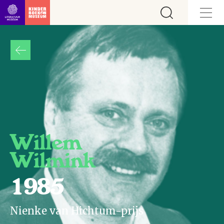
Ga direct naar inhoud
Willem
Wilmink
1985
Nienke van Hichtum-prijs