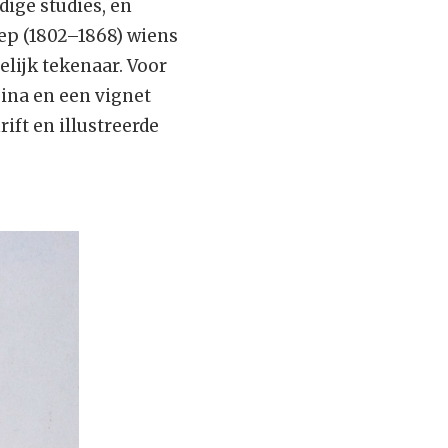
ige studies, en
ep (1802–1868) wiens
elijk tekenaar. Voor
agina en een vignet
ift en illustreerde