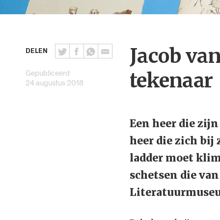
Jacob va
DELEN
Gepubliceerd
tekenaar
24 augustus 2018
Een heer die zijn
heer die zich bij
ladder moet klim
schetsen die van
Literatuurmuse