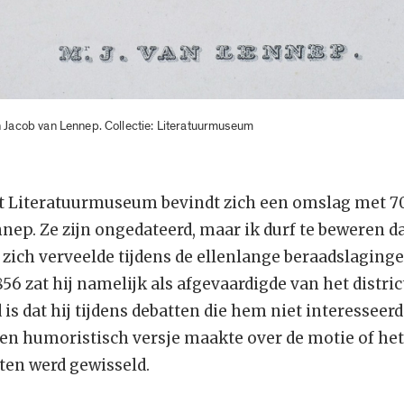
n Jacob van Lennep. Collectie: Literatuurmuseum
het Literatuurmuseum bevindt zich een omslag met 7
ep. Ze zijn ongedateerd, maar ik durf te beweren da
 zich verveelde tijdens de ellenlange beraadslaging
856 zat hij namelijk als afgevaardigde van het distric
s dat hij tijdens debatten die hem niet interesseerde
een humoristisch versje maakte over de motie of h
en werd gewisseld.