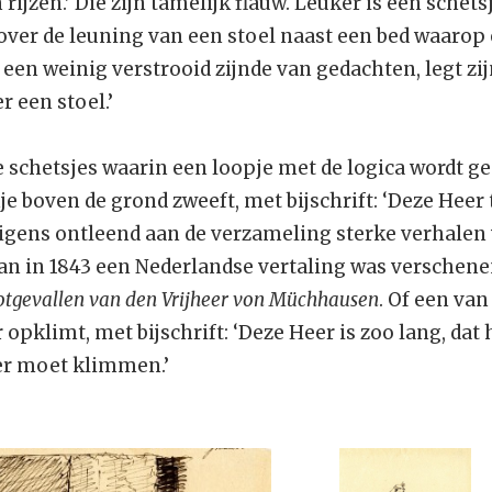
 rijzen.’ Die zijn tamelijk flauw. Leuker is een sche
ver de leuning van een stoel naast een bed waarop 
, een weinig verstrooid zijnde van gedachten, legt zij
r een stoel.’
le schetsjes waarin een loopje met de logica wordt 
e boven de grond zweeft, met bijschrift: ‘Deze Heer t
erigens ontleend aan de verzameling sterke verhalen
in 1843 een Nederlandse vertaling was verschenen
lotgevallen van den Vrijheer von Müchhausen
. Of een va
 opklimt, met bijschrift: ‘Deze Heer is zoo lang, dat 
er moet klimmen.’