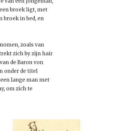
tsje van een jongeman,
een broek ligt, met
n broek in bed, en
genomen, zoals van
rekt zich by zijn hair
 van de Baron von
 onder de titel
n een lange man met
hy, om zich te