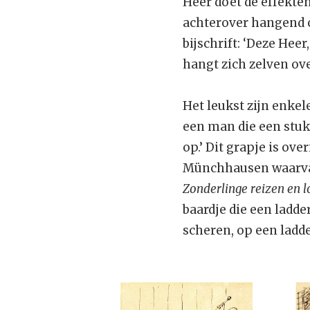
Heer doet de effekten
achterover hangend o
bijschrift: ‘Deze Heer
hangt zich zelven ove
Het leukst zijn enke
een man die een stukj
op.’ Dit grapje is ov
Münchhausen waarvan 
Zonderlinge reizen en 
baardje die een ladder
scheren, op een ladd