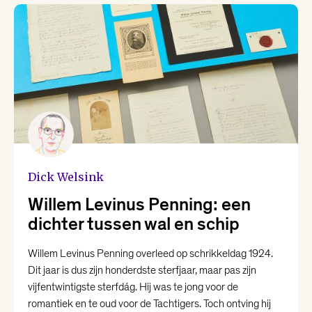
Karin Amatmoekrim
Lieke Marsman
Loranne Davelaar
Marjolein Visser
Dick Welsink
Marsha Keja
Willem Levinus Penning: een
dichter tussen wal en schip
Mohammed Benzakour
Willem Levinus Penning overleed op schrikkeldag 1924.
Dit jaar is dus zijn honderdste sterfjaar, maar pas zijn
Nikki Dekker
vijfentwintigste sterfdág. Hij was te jong voor de
romantiek en te oud voor de Tachtigers. Toch ontving hij