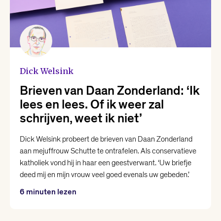
Christiaan Weijts
Dean Bowen
Eline Kortekaas
Dick Welsink
Brieven van Daan Zonderland: ‘Ik
Ellen Deckwitz
lees en lees. Of ik weer zal
schrijven, weet ik niet’
Emma van Hooff
Dick Welsink probeert de brieven van Daan Zonderland
aan mejuffrouw Schutte te ontrafelen. Als conservatieve
Femke Brockhus
katholiek vond hij in haar een geestverwant. ‘Uw briefje
deed mij en mijn vrouw veel goed evenals uw gebeden.’
Hanna Bervoets
6 minuten lezen
Joost Oomen