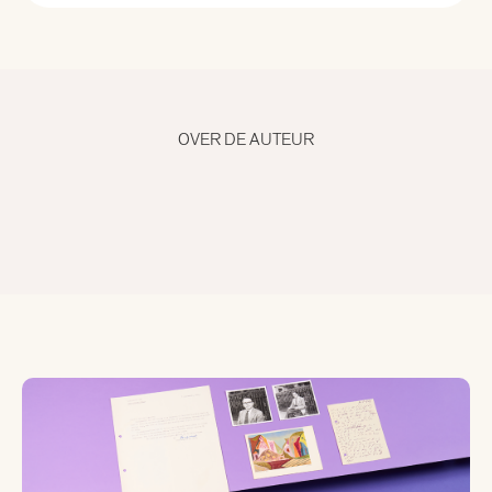
Alle curatoren
Aad Meinderts
OVER DE AUTEUR
Alfred Birney
Alma Mathijsen
Anne Louïse van den Dool
Bertram Mourits
Bregje Hofstede