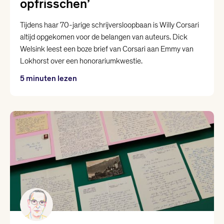
opfrisschen’
Yannick Dangre
Tijdens haar 70-jarige schrijversloopbaan is Willy Corsari
altijd opgekomen voor de belangen van auteurs. Dick
Welsink leest een boze brief van Corsari aan Emmy van
Yentl van Stokkum
Lokhorst over een honorariumkwestie.
5 minuten lezen