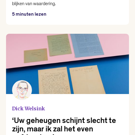
blijken van waardering.
Nina Polak
5 minuten lezen
Philip Huff
Raoul de Jong
Renée van Marissing
Roman Helinski
Roos van Rijswijk
Dick Welsink
Thomas Heerma van Voss
‘Uw geheugen schijnt slecht te
zijn, maar ik zal het even
Valentijn Hoogenkamp