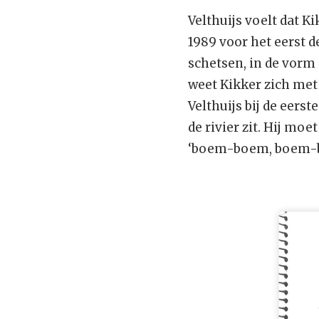
Velthuijs voelt dat K
1989 voor het eerst d
schetsen, in de vorm 
weet Kikker zich met z
Velthuijs bij de eer
de rivier zit. Hij moe
‘boem-boem, boem-