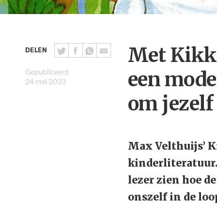
Met Kikke
DELEN
Gepubliceerd
een moder
24 mei 2023
om jezelf 
Max Velthuijs’ K
kinderliteratuur
lezer zien hoe d
onszelf in de lo