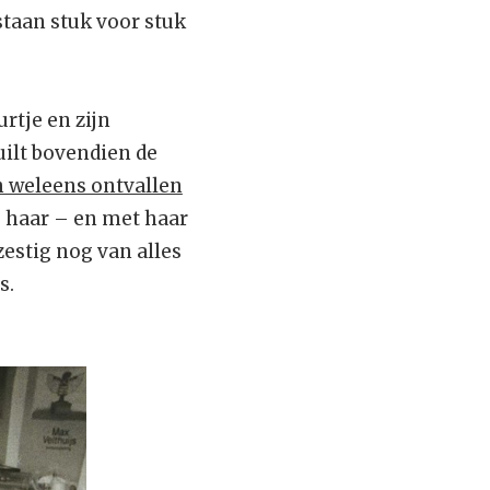
taan stuk voor stuk
rtje en zijn
uilt bovendien de
ch weleens ontvallen
j haar – en met haar
zestig nog van alles
s.