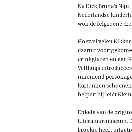
Na Dick Bruna’s Nijn
Nederlandse kinderli
won de felgroene crea
Hoewel velen Kikker
daaruit voortgekomen
drinkglazen en een K
Velthuijs introduceer
innemend personage 
kartonnen schoenendo
helper: hij leidt Kl
Enkele van de origine
Literatuurmuseum. D
broekje heeft uitgetr