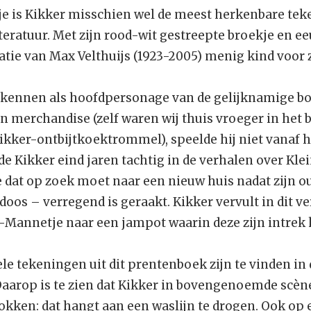
tje is Kikker misschien wel de meest herkenbare tek
teratuur. Met zijn rood-wit gestreepte broekje en 
tie van Max Velthuijs (1923-2005) menig kind voor z
 kennen als hoofdpersonage van de gelijknamige bo
 merchandise (zelf waren wij thuis vroeger in het b
ikker-ontbijtkoektrommel), speelde hij niet vanaf h
de Kikker eind jaren tachtig in de verhalen over Kl
dat op zoek moet naar een nieuw huis nadat zijn o
os – verregend is geraakt. Kikker vervult in dit ve
ein-Mannetje naar een jampot waarin deze zijn intre
le tekeningen uit dit prentenboek zijn te vinden in
aarop is te zien dat Kikker in bovengenoemde scè
okken: dat hangt aan een waslijn te drogen. Ook op 