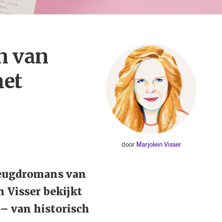
n van
het
door
Marjolein Visser
jeugdromans van
 Visser bekijkt
 – van historisch