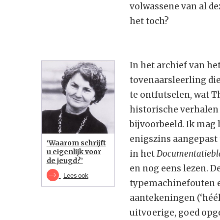
volwassene van al dez
het toch?
In het archief van h
tovenaarsleerling di
te ontfutselen, wat T
historische verhalen
bijvoorbeeld. Ik mag h
enigszins aangepast 
‘Waarom schrijft
u eigenlijk voor
in het
Documentatiebla
de jeugd?’
en nog eens lezen. De
Lees ook
typemachinefouten e
aantekeningen (‘héél 
uitvoerige, goed opg