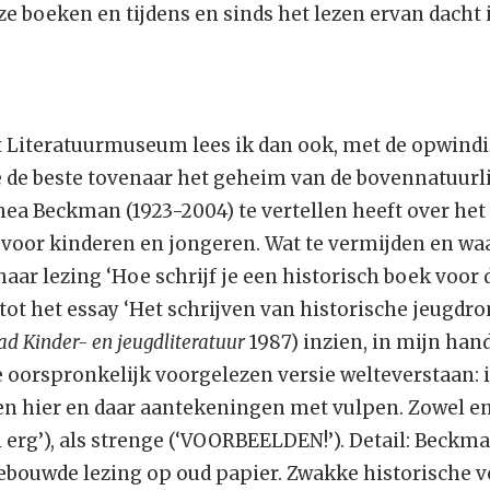
e boeken en tijdens en sinds het lezen ervan dacht 
et Literatuurmuseum lees ik dan ook, met de opwind
e de beste tovenaar het geheim van de bovennatuurli
hea Beckman (1923-2004) te vertellen heeft over het 
 voor kinderen en jongeren. Wat te vermijden en waa
aar lezing ‘Hoe schrijf je een historisch boek voor d
tot het essay ‘Het schrijven van historische jeugdr
d Kinder- en jeugdliteratuur
1987) inzien, in mijn ha
 oorspronkelijk voorgelezen versie welteverstaan: i
n hier en daar aantekeningen met vulpen. Zowel e
erg’), als strenge (‘VOORBEELDEN!’). Detail: Beckma
ebouwde lezing op oud papier. Zwakke historische ve