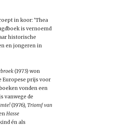
.
roept in koor: ‘Thea
jeugdboek is vernoemd
aar historische
n en jongeren in
erbroek
(1973) won
e Europese prijs voor
gdboeken vonden een
js vanwege de
imte!
(1976),
Triomf van
 en
Hasse
kind én als