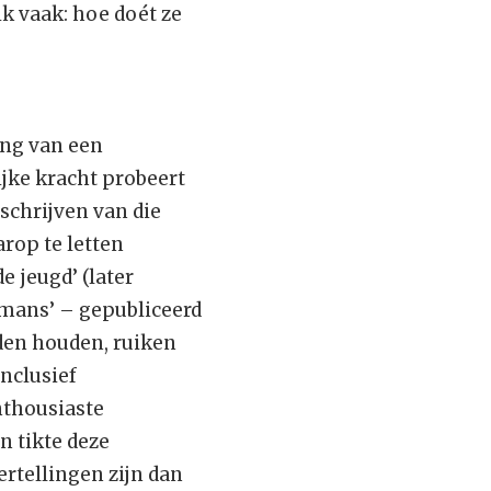
ik vaak: hoe doét ze
ing van een
jke kracht probeert
schrijven van die
rop te letten
e jeugd’ (later
omans’ – gepubliceerd
nden houden, ruiken
nclusief
nthousiaste
n tikte deze
rtellingen zijn dan