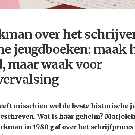
kman over het schrijve
che jeugdboeken: maak 
, maar waak voor
vervalsing
eft misschien wel de beste historische 
eschreven. Wat is haar geheim? Marjolein
eckman in 1980 gaf over het schrijfproces