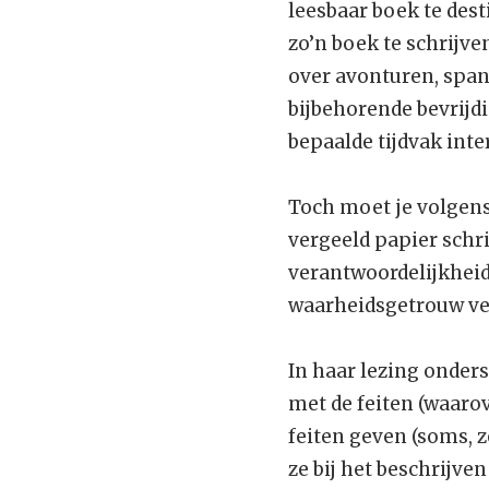
leesbaar boek te destil
zo’n boek te schrijve
over avonturen, spa
bijbehorende bevrijdi
bepaalde tijdvak inte
Toch moet je volgen
vergeeld papier schrij
verantwoordelijkheids
waarheidsgetrouw ver
In haar lezing onder
met de feiten (waarov
feiten geven (soms, z
ze bij het beschrijve