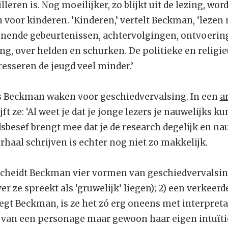
leren is. Nog moeilijker, zo blijkt uit de lezing, word
n voor kinderen. ‘Kinderen,’ vertelt Beckman, ‘leze
nnende gebeurtenissen, achtervolgingen, ontvoeri
ng, over helden en schurken. De politieke en religi
resseren de jeugd veel minder.’
s Beckman waken voor geschiedvervalsing. In een
a
ft ze: ‘Al weet je dat je jonge lezers je nauwelijks k
besef brengt mee dat je de research degelijk en nau
haal schrijven is echter nog niet zo makkelijk.
scheidt Beckman vier vormen van geschiedvervalsin
er ze spreekt als ‘gruwelijk’ liegen); 2) een verkeerd
egt Beckman, is ze het zó erg oneens met interpretat
n van een personage maar gewoon haar eigen intuïtie 