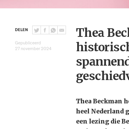
Thea Bec
DELEN
Gepubliceerd
historis
27 november 2024
spannend
geschied
Thea Beckman he
heel Nederland g
een lezing die B