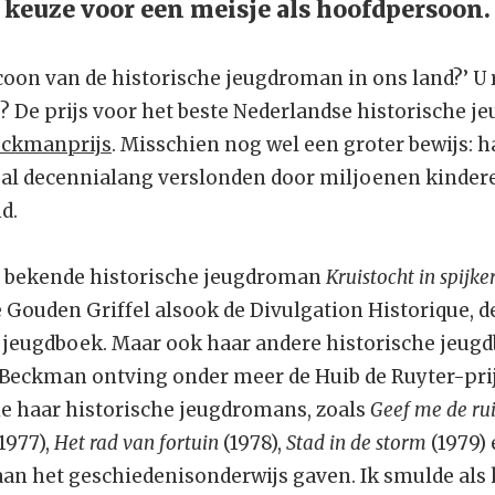
 keuze voor een meisje als hoofdpersoon
 icoon van de historische jeugdroman in ons land?’ U 
? De prijs voor het beste Nederlandse historische 
eckmanprijs
. Misschien nog wel een groter bewijs: h
al decennialang verslonden door miljoenen kindere
d.
t bekende historische jeugdroman
Kruistocht in spijk
 Gouden Griffel alsook de Divulgation Historique, d
e jeugdboek. Maar ook haar andere historische jeu
 Beckman ontving onder meer de Huib de Ruyter-pri
ie haar historische jeugdromans, zoals
Geef me de ru
1977),
Het rad van fortuin
(1978),
Stad in de storm
(1979)
 aan het geschiedenisonderwijs gaven. Ik smulde als 