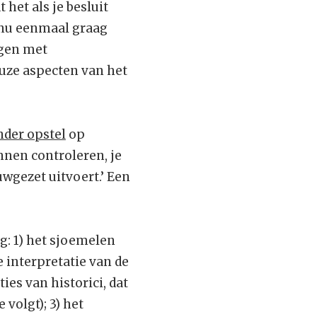
t het als je besluit
n nu eenmaal graag
ngen met
euze aspecten van het
nder opstel
op
unnen controleren, je
wgezet uitvoert.’ Een
g: 1) het sjoemelen
e interpretatie van de
ies van historici, dat
volgt); 3) het