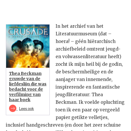
In het archief van het
Literatuurmuseum (dat –
hoera! – géén hiërarchisch
archiefbeleid omtrent jeugd-
en volwassenliteratuur heeft)
zocht ik mijn heil bij de godin,
de beschermheilige en de
Thea Beckman
gruwde van de
aanjager van innemende,
liefdeslijn die was
inspirerende en fantastische
bedacht voor de
verfilming van
jeugdliteratuur: Thea
haar boek
Beckman. Ik voelde opluchting
Lees ook
toen ik een paar op vergeeld
papier getikte velletjes,
inclusief handgeschreven (en door het zeer schuine