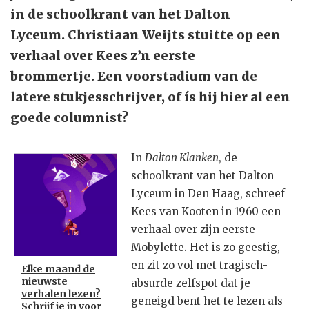
in de schoolkrant van het Dalton
Lyceum. Christiaan Weijts stuitte op een
verhaal over Kees z’n eerste
brommertje. Een voorstadium van de
latere stukjesschrijver, of ís hij hier al een
goede columnist?
In
Dalton Klanken
, de
schoolkrant van het Dalton
Lyceum in Den Haag, schreef
Kees van Kooten in 1960 een
verhaal over zijn eerste
Mobylette. Het is zo geestig,
en zit zo vol met tragisch-
Elke maand de
nieuwste
absurde zelfspot dat je
verhalen lezen?
geneigd bent het te lezen als
Schrijf je in voor