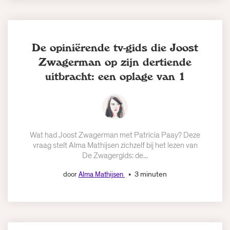
De opiniërende tv-gids die Joost
Zwagerman op zijn dertiende
uitbracht: een oplage van 1
Wat had Joost Zwagerman met Patricia Paay? Deze
vraag stelt Alma Mathijsen zichzelf bij het lezen van
De Zwagergids: de...
3 minuten
door
Alma Mathijsen