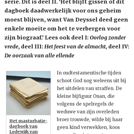
serie. Dit is deel II. ‘Het blijft gissen of dit
dagboek daadwerkelijk voor ons geheim
moest blijven, want Van Deyssel deed geen
enkele moeite om het te verbergen voor
zijn biograaf.’ Lees ook
deel I:
Oorlog zonder
vrede
, deel III:
Het feest van de almacht
, deel IV:
De oorzaak van alle ellende
In oudtestamentische tijden
schoot God nog weleens uit bij
het uitdelen van straffen. De
kleine bijfiguur Onan, die
volgens de spelregels de
weduwe van zijn overleden
broer trouwde, wilde bij haar
Het masturbatie-
dagboek van
geen kind verwekken, koos
Lodewijk van