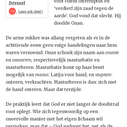
voor coïtus interruptus en
Deyssel
‘verdierf zijn zaad tegen de
Lees ook deel I
aarde’. God vond dat slecht. Hij
doodde Onan.
De arme rukker was allang vergeten als er in de
achttiende eeuw geen vuige handelingen naar hem
waren vernoemd. Onan schonk zijn naam aan
onanie
en
onaneren
, respectievelijk masturbatie en
masturberen. Masturbatie komt op haar beurt
mogelijk van
manus
: Latijn voor hand, en
stuprare
:
onteren, verkrachten. Masturberen is dan: zich met
de hand onteren. Maar dat terzijde.
De praktijk leert dat God er niet langer de doodstraf
voor oplegt. Wie zich tegenwoordig op een
oneervolle manier met het eigen lichaam wil
vermaken, mag dat – God gedoogt het, net als de