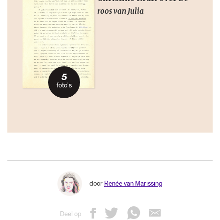
roos van Julia
5
foto's
door
Renée van Marissing
Deel op