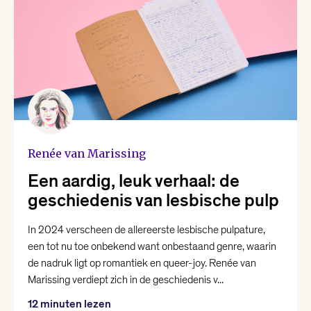
Nina Polak
Philip Huff
Raoul de Jong
Renée van Marissing
Renée van Marissing
Roman Helinski
Een aardig, leuk verhaal: de
geschiedenis van lesbische pulp
Roos van Rijswijk
In 2024 verscheen de allereerste lesbische pulpature,
een tot nu toe onbekend want onbestaand genre, waarin
Thomas Heerma van Voss
de nadruk ligt op romantiek en queer-joy. Renée van
Marissing verdiept zich in de geschiedenis v...
Valentijn Hoogenkamp
12 minuten lezen