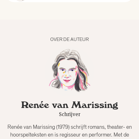
Alle curatoren
Aad Meinderts
OVER DE AUTEUR
Alfred Birney
Alma Mathijsen
Anne Louïse van den Dool
Renée van Marissing
Bertram Mourits
Schrijver
Bregje Hofstede
Renée van Marissing (1979) schrijft romans, theater- en
hoorspelteksten en is regisseur en performer. Met de