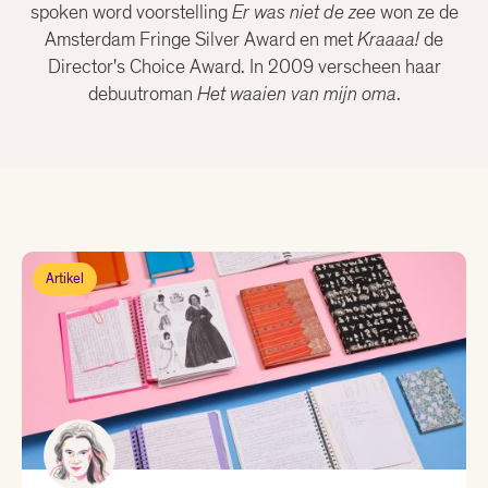
Christiaan Weijts
spoken word voorstelling
Er was niet de zee
won ze de
Amsterdam Fringe Silver Award en met
Kraaaa!
de
Director's Choice Award. In 2009 verscheen haar
Dean Bowen
debuutroman
Het waaien van mijn oma
.
Eline Kortekaas
Ellen Deckwitz
Emma van Hooff
Artikel
Femke Brockhus
Hanna Bervoets
Joost Oomen