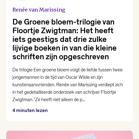
Renée van Marissing
Karin Amatmoekrim
De Groene bloem-trilogie van
Floortje Zwigtman: Het heeft
Lieke Marsman
iets geestigs dat drie zulke
lijvige boeken in van die kleine
Loranne Davelaar
schriften zijn opgeschreven
Marjolein Visser
De trilogie Een groene bloem volgt de liefde tussen twee
jongemannen in de tijd van Oscar Wilde en zijn
kunstenaarsvrienden. Renée van Marissing verdiept zich
Marsha Keja
in het gedetailleerde onderzoek van schrijver Floortje
Zwigtman. ‘Ze heeft niet alleen de p...
Mohammed Benzakour
4 minuten lezen
Nikki Dekker