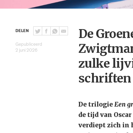
De Groene
DELEN
Gepubliceerd
Zwigtman:
2 juni 2026
zulke lij
schriften
De trilogie
Een g
de tijd van Osca
verdiept zich in 