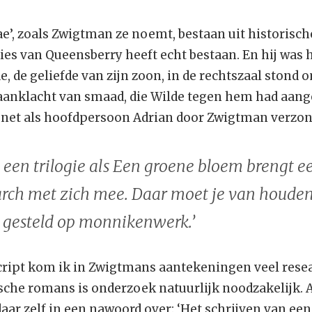
’, zoals Zwigtman ze noemt, bestaan uit historische
s van Queensberry heeft echt bestaan. En hij was he
, de geliefde van zijn zoon, in de rechtszaal stond o
 aanklacht van smaad, die Wilde tegen hem had aan
is net als hoofdpersoon Adrian door Zwigtman verzo
n een trilogie als Een groene bloem brengt 
rch met zich mee. Daar moet je van houden,
l gesteld op monnikenwerk.’
ript kom ik in Zwigtmans aantekeningen veel resea
ische romans is onderzoek natuurlijk noodzakelijk. 
aar zelf in een nawoord over: ‘Het schrijven van een 