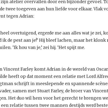
 zijn atelier overvallen door een bijzonder gevoel. 
 de twee toegeven aan hun liefde voor elkaar. Vlak v
cent tegen Adrian:
heel overtuigend, ergerde me aan alles wat je zei, ko
d ik de pest aan je!’ Hij bleef lachen, maar het klonk
len. ‘Ik hou van je,’ zei hij. ‘Het spijt me.
n Vincent Farley komt Adrian in de wereld van Oscar
ilde heeft op dat moment een relatie met Lord Alfre
igtman schrijft in meeslepende en spannende scène
vader, samen met Stuart Farley, de broer van Vincent
ngen. Het duo wil hem voor het gerecht te brengen w
s een relatie tussen twee mannen destijds werd best