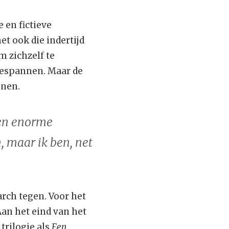
 en fictieve
t ook die indertijd
m zichzelf te
gespannen. Maar de
nnen.
een enorme
 maar ik ben, net
rch tegen. Voor het
Aan het eind van het
trilogie als
Een