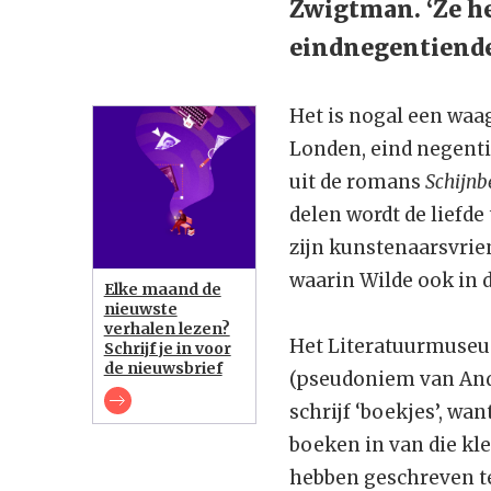
Zwigtman. ‘Ze he
eindnegentiende
Het is nogal een waa
Londen, eind negent
uit de romans
Schijn
delen wordt de liefd
zijn kunstenaarsvrie
waarin Wilde ook in
Elke maand de
nieuwste
verhalen lezen?
Het Literatuurmuseum
Schrijf je in voor
de nieuwsbrief
(pseudoniem van Andre
schrijf ‘boekjes’, wan
boeken in van die kl
hebben geschreven ter