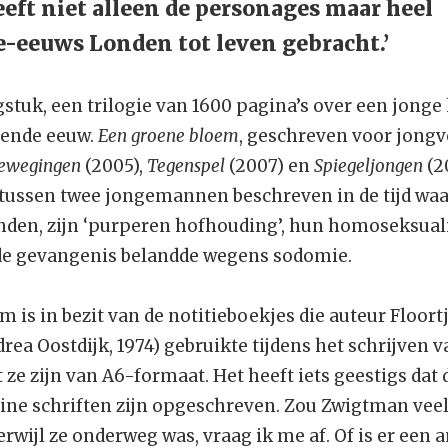
eft niet alleen de personages maar heel
-eeuws Londen tot leven gebracht.’
gstuk, een trilogie van 1600 pagina’s over een jong
iende eeuw.
Een groene bloem
, geschreven voor jongv
bewegingen
(2005),
Tegenspel
(2007) en
Spiegeljongen
(20
e tussen twee jongemannen beschreven in de tijd waa
nden, zijn ‘purperen hofhouding’, hun homoseksuali
 de gevangenis belandde wegens sodomie.
 is in bezit van de notitieboekjes die auteur Floor
a Oostdijk, 1974) gebruikte tijdens het schrijven v
t ze zijn van A6-formaat. Het heeft iets geestigs dat d
eine schriften zijn opgeschreven. Zou Zwigtman vee
wijl ze onderweg was, vraag ik me af. Of is er een a