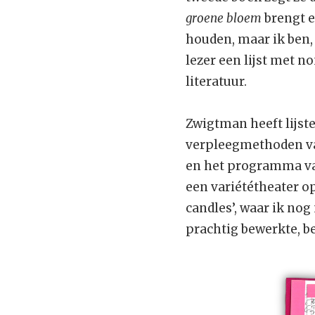
groene bloem
brengt e
houden, maar ik ben,
lezer een lijst met n
literatuur.
Zwigtman heeft lijst
verpleegmethoden van
en het programma va
een variététheater o
candles’, waar ik nog
prachtig bewerkte, be