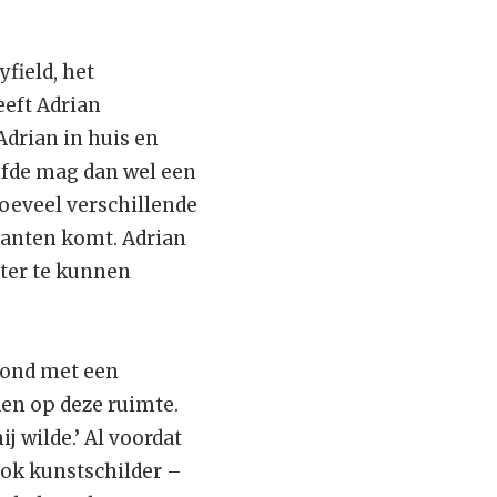
field, het
eeft Adrian
Adrian in huis en
iefde mag dan wel een
hoeveel verschillende
 kanten komt. Adrian
ater te kunnen
 rond met een
den op deze ruimte.
j wilde.’ Al voordat
ook kunstschilder –