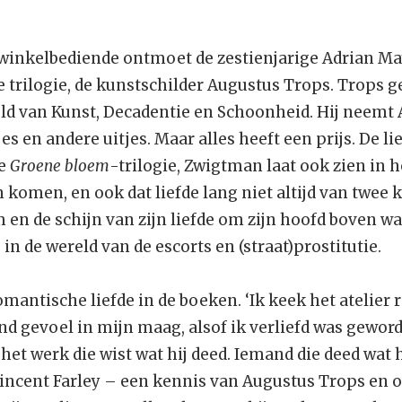
 winkelbediende ontmoet de zestienjarige Adrian May
 trilogie, de kunstschilder Augustus Trops. Trops g
eld van Kunst, Decadentie en Schoonheid. Hij neemt 
es en andere uitjes. Maar alles heeft een prijs. De l
de
Groene bloem
-trilogie, Zwigtman laat ook zien in 
 komen, en ook dat liefde lang niet altijd van twee
 en de schijn van zijn liefde om zijn hoofd boven w
in de wereld van de escorts en (straat)prostitutie.
omantische liefde in de boeken. ‘Ik keek het atelier
nd gevoel in mijn maag, alsof ik verliefd was gewor
et werk die wist wat hij deed. Iemand die deed wat hi
 Vincent Farley – een kennis van Augustus Trops en 