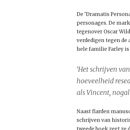
De ‘Dramatis Personae
personages. De markie
tegenover Oscar Wilde
verdedigen tegen de
hele familie Farley 
‘Het schrijven va
hoeveelheid resea
als Vincent, noga
Naast flarden manusc
schrijven van histor
tweede boek zegt ze d