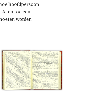
r hoe hoofdpersoon
. Af en toe een
e moeten worden