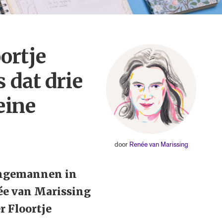
ortje
 dat drie
eine
door
Renée van Marissing
jongemannen in
née van Marissing
r Floortje