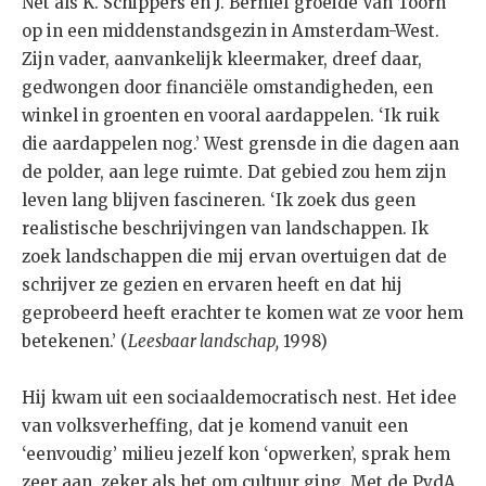
Net als K. Schippers en J. Bernlef groeide Van Toorn
op in een middenstandsgezin in Amsterdam-West.
Zijn vader, aanvankelijk kleermaker, dreef daar,
gedwongen door financiële omstandigheden, een
winkel in groenten en vooral aardappelen. ‘Ik ruik
die aardappelen nog.’ West grensde in die dagen aan
de polder, aan lege ruimte. Dat gebied zou hem zijn
leven lang blijven fascineren. ‘Ik zoek dus geen
realistische beschrijvingen van landschappen. Ik
zoek landschappen die mij ervan overtuigen dat de
schrijver ze gezien en ervaren heeft en dat hij
geprobeerd heeft erachter te komen wat ze voor hem
betekenen.’ (
Leesbaar landschap,
1998)
Hij kwam uit een sociaaldemocratisch nest. Het idee
van volksverheffing, dat je komend vanuit een
‘eenvoudig’ milieu jezelf kon ‘opwerken’, sprak hem
zeer aan, zeker als het om cultuur ging. Met de PvdA,