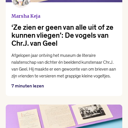
Karin Amatmoekrim
Marsha Keja
‘Ze zien er geen van alle uit of ze
Lieke Marsman
kunnen vliegen’: De vogels van
Chr.J. van Geel
Loranne Davelaar
Afgelopen jaar ontving het museum de literaire
nalatenschap van dichter én beeldend kunstenaar Chr.J.
Marjolein Visser
van Geel. Hij maakte er een gewoonte van om brieven aan
zijn vrienden te versieren met grappige kleine vogeltjes.
Marsha Keja
7 minuten lezen
Mohammed Benzakour
Nikki Dekker