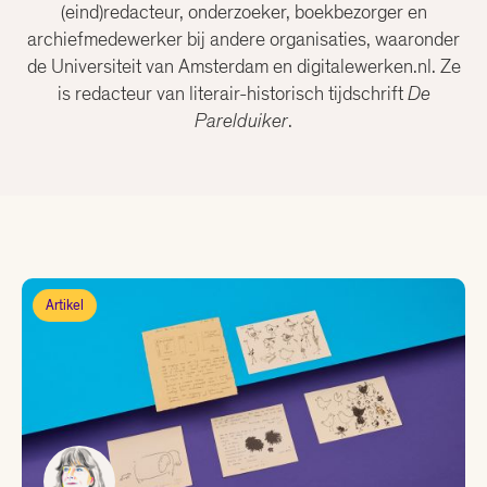
Christiaan Weijts
(eind)redacteur, onderzoeker, boekbezorger en
archiefmedewerker bij andere organisaties, waaronder
de Universiteit van Amsterdam en digitalewerken.nl. Ze
Dean Bowen
is redacteur van literair-historisch tijdschrift
De
Parelduiker
.
Eline Kortekaas
Ellen Deckwitz
Emma van Hooff
Artikel
Femke Brockhus
Hanna Bervoets
Joost Oomen