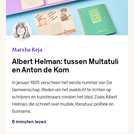
Nina Polak
Philip Huff
Raoul de Jong
Marsha Keja
Renée van Marissing
Albert Helman: tussen Multatuli
en Anton de Kom
Roman Helinski
In januari 1925 verscheen het eerste nummer van De
Gemeenschap. Reden om het zoeklicht te richten op
Roos van Rijswijk
schrijvers en kunstenaars rondom het blad. Zoals Albert
Helman, die schreef over muziek, literatuur, politiek en
Suriname.
Thomas Heerma van Voss
6 minuten lezen
Valentijn Hoogenkamp