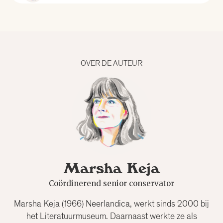
Alle curatoren
Aad Meinderts
OVER DE AUTEUR
Alfred Birney
Alma Mathijsen
Anne Louïse van den Dool
Marsha Keja
Bertram Mourits
Coördinerend senior conservator
Bregje Hofstede
Marsha Keja (1966) Neerlandica, werkt sinds 2000 bij
het Literatuurmuseum. Daarnaast werkte ze als