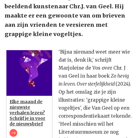
beeldend kunstenaar Chr.J. van Geel. Hij
maakte er een gewoonte van om brieven
aan zijn vrienden te versieren met
grappige kleine vogeltjes.
‘Bijna niemand weet meer wie
dat is, denk ik,’ schrijft
Marjoleine de Vos over Chr. J
van Geel in haar boek
Zo hevig
in leven. Over sterfelijkheid
(2024).
Op het omslag zie je zijn
illustraties: ‘grappige kleine
Elke maand de
nieuwste
vogeltjes’, die Van Geel op een
verhalen lezen?
correspondentiekaart tekende.
Schrijf je in voor
de nieuwsbrief
‘Heel misschien wil het
Literatuurmuseum ze nog