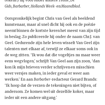
tekent!) hij voor onder andere
Tirade
,
De
Gids
,
Barbarber
,
Hollands Week-
en
Maandblad
.
Oorspronkelijk begint Chris van Geel als beeldend
kunstenaar, maar al snel dicht hij ook en de poëzie
neemt binnen de kortste keren het meest van zijn tijd
in beslag. Zo publiceerde hij onder de naam Chr.J. van
Geel. Gedurende zijn hele leven wisselt Van Geel zijn
talenten met elkaar af, terwijl ze elkaar soms ook in
de weg zitten. ‘Ik wou dat die vogeltjes nu maar weer
eens wegvlogen,’ schrijft Van Geel aan zijn zoon, ‘dan
kon ik mijn brieven verder schrijven en misschien
weer versjes maken, in ieder geval er weer aan
werken.’ En aan
Barbarber
-redacteur Gerard Brands:
‘Ik hoop dat de verzen de tekeningen niet bijten, of
andersom. Ze komen wel uit dezelfde koker, maar
ieder uit een andere uitgang.’