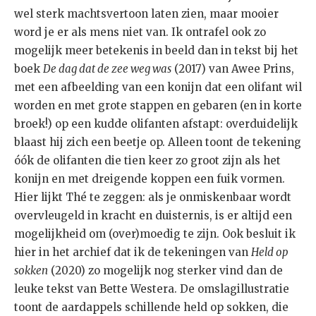
wel sterk machtsvertoon laten zien, maar mooier
word je er als mens niet van. Ik ontrafel ook zo
mogelijk meer betekenis in beeld dan in tekst bij het
boek
De dag dat de zee weg was
(2017) van Awee Prins,
met een afbeelding van een konijn dat een olifant wil
worden en met grote stappen en gebaren (en in korte
broek!) op een kudde olifanten afstapt: overduidelijk
blaast hij zich een beetje op. Alleen toont de tekening
óók de olifanten die tien keer zo groot zijn als het
konijn en met dreigende koppen een fuik vormen.
Hier lijkt Thé te zeggen: als je onmiskenbaar wordt
overvleugeld in kracht en duisternis, is er altijd een
mogelijkheid om (over)moedig te zijn. Ook besluit ik
hier in het archief dat ik de tekeningen van
Held op
sokken
(2020) zo mogelijk nog sterker vind dan de
leuke tekst van Bette Westera. De omslagillustratie
toont de aardappels schillende held op sokken, die