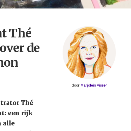
nt Thé
over de
rnon
door
Marjolein Visser
trator Thé
: een rijk
 alle