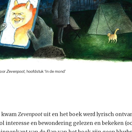
 voor
Zevenpoot
, hoofdstuk ‘In de mond’
24 kwam
Zevenpoot
uit en het boek werd lyrisch ontva
l interesse en bewondering gelezen en bekeken (oo