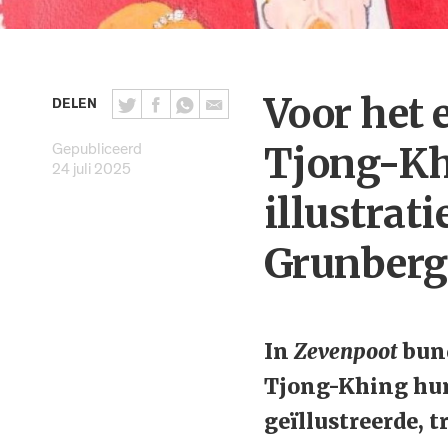
Voor het e
DELEN
Gepubliceerd
Tjong-Kh
24 juli 2025
illustrat
Grunberg
In
Zevenpoot
bund
Tjong-Khing hun
geïllustreerde, 