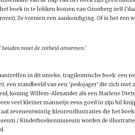
 binnenkant van de flap van het boek zijn geen blurbs
het boek in te lokken komen van Grunberg zelf (‘daa
erover). Ze vormen een aankondiging. Of is het een 
l houden moet de zotheid omarmen.’
 aantreffen in dit unieke, tragikomische boek: een 
et, een standbeeld van een ‘pedojager’ die zich met z
heid, koning Willem-Alexander als een Marlene Diet
een veel kleiner mannetje eens goed in zijn bil knijpt
aal zevenentwintig kleurenillustraties die het boek r
useum / Kinderboekenmuseum worden de illustratie
d.