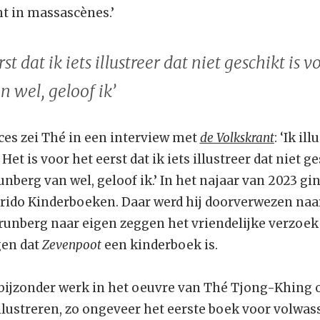
ht in massascènes.’
rst dat ik iets illustreer dat niet geschikt is 
 wel, geloof ik’
es zei Thé in een interview met
de Volkskrant
: ‘Ik il
t is voor het eerst dat ik iets illustreer dat niet ge
unberg van wel, geloof ik.’ In het najaar van 2023 g
ido Kinderboeken. Daar werd hij doorverwezen naar
unberg naar eigen zeggen het vriendelijke verzoek
gen dat
Zevenpoot
een kinderboek is.
ijzonder werk in het oeuvre van Thé Tjong-Khing om
illustreren, zo ongeveer het eerste boek voor volwass