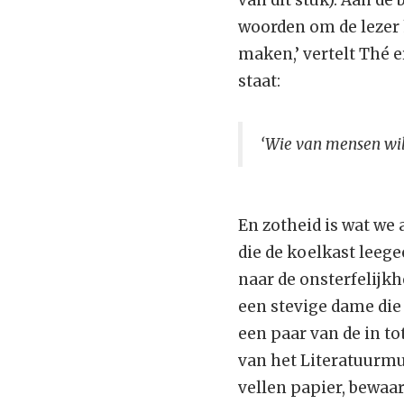
van dit stuk). Aan de
woorden om de lezer 
maken,’ vertelt Thé 
staat:
‘Wie van mensen wi
En zotheid is wat we
die de koelkast leege
naar de onsterfelijk
een stevige dame die 
een paar van de in tot
van het Literatuurm
vellen papier, bewaar