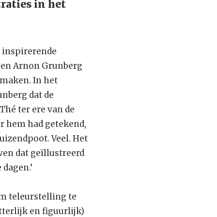
raties in het
 inspirerende
’ en Arnon Grunberg
 maken. In het
runberg dat de
hé ter ere van de
or hem had getekend,
uizendpoot. Veel. Het
ven dat geïllustreerd
 dagen.’
m teleurstelling te
erlijk en figuurlijk)