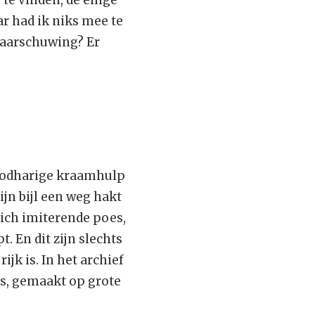
 te vinden, de enige
r had ik niks mee te
waarschuwing? Er
roodharige kraamhulp
ijn bijl een weg hakt
rich imiterende poes,
. En dit zijn slechts
ijk is. In het archief
s, gemaakt op grote