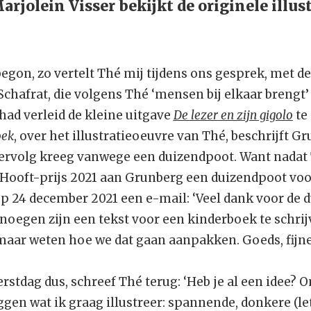
jolein Visser bekijkt de originele illust
on, zo vertelt Thé mij tijdens ons gesprek, met de
chafrat, die volgens Thé ‘mensen bij elkaar brengt
ad verleid de kleine uitgave
De lezer en zijn gigolo
te
oek
, over het illustratieoeuvre van Thé, beschrijft G
rvolg kreeg vanwege een duizendpoot. Want nadat T
C. Hooft-prijs 2021 aan Grunberg een duizendpoot vo
op 24 december 2021 een e-mail: ‘Veel dank voor de d
noegen zijn een tekst voor een kinderboek te schrij
 maar weten hoe we dat gaan aanpakken. Goeds, fijne
erstdag dus, schreef Thé terug: ‘Heb je al een idee? O
gen wat ik graag illustreer: spannende, donkere (lett