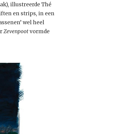
ak), illustreerde Thé
ten en strips, in een
assenen’ wel heel
or
Zevenpoot
vormde