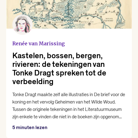
Nina Polak
Philip Huff
Raoul de Jong
Renée van Marissing
Kastelen, bossen, bergen,
Renée van Marissing
rivieren: de tekeningen van
Tonke Dragt spreken tot de
Roman Helinski
verbeelding
Tonke Dragt maakte zelf alle illustraties in De brief voor de
Roos van Rijswijk
koning en het vervolg Geheimen van het Wilde Woud.
Tussen de originele tekeningen in het Literatuurmuseum
Thomas Heerma van Voss
zijn enkele te vinden die niet in de boeken zijn opgenom...
5 minuten lezen
Valentijn Hoogenkamp