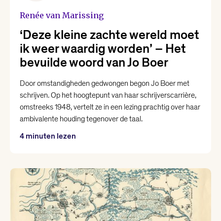
Renée van Marissing
Karin Amatmoekrim
‘Deze kleine zachte wereld moet
ik weer waardig worden’ – Het
Lieke Marsman
bevuilde woord van Jo Boer
Loranne Davelaar
Door omstandigheden gedwongen begon Jo Boer met
schrijven. Op het hoogtepunt van haar schrijverscarrière,
omstreeks 1948, vertelt ze in een lezing prachtig over haar
Marjolein Visser
ambivalente houding tegenover de taal.
4 minuten lezen
Marsha Keja
Mohammed Benzakour
Nikki Dekker