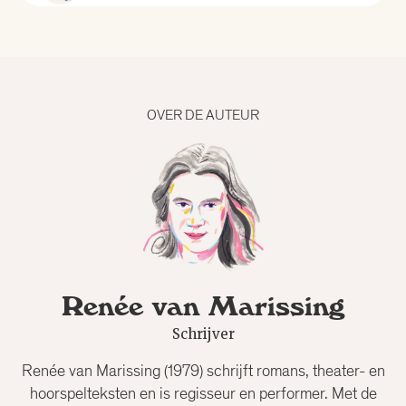
Alle curatoren
Aad Meinderts
OVER DE AUTEUR
Alfred Birney
Alma Mathijsen
Anne Louïse van den Dool
Renée van Marissing
Bertram Mourits
Schrijver
Bregje Hofstede
Renée van Marissing (1979) schrijft romans, theater- en
hoorspelteksten en is regisseur en performer. Met de