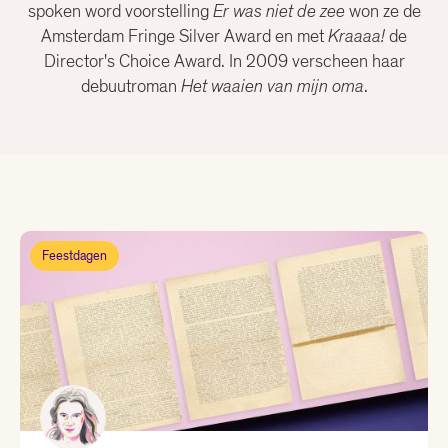
Christiaan Weijts
spoken word voorstelling
Er was niet de zee
won ze de
Amsterdam Fringe Silver Award en met
Kraaaa!
de
Director's Choice Award. In 2009 verscheen haar
Dean Bowen
debuutroman
Het waaien van mijn oma
.
Eline Kortekaas
Ellen Deckwitz
Emma van Hooff
Feestdagen
Femke Brockhus
Hanna Bervoets
Joost Oomen