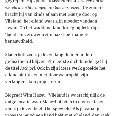
gegrepen. Hij spelde ‘klassiekers’ als
De reis om de
wereld in tachtig dagen
en
Gullivers reizen
. De zomers
bracht hij van kinds af aan met Guusje door op
Vlieland, het eiland waar zijn moeder vandaan
kwam. Op het waddeneiland kreeg hij letterlijk
‘lucht’ en verdween zijn haast permanente
benauwdheid.
Slauerhoff zou zijn leven lang door eilanden
gefascineerd blijven. Zijn eerste dichtbundel gaf hij
de titel
Archipel
. Ook in zijn latere werk groeide het
eiland uit tot een metafoor waarop hij zijn
verlangens kon projecteren.
Biograaf Wim Hazeu: ‘Vlieland is waarschijnlijk de
enige locatie waar Slauerhoff zich in diverse fasen
van zijn leven heeft thuisgevoeld. Als je vanaf je
vroegste jeugd een band hebt met Vlieland, dan raak