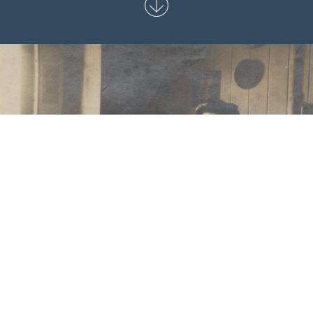
Leven aan boord
Hij meende het goed, hij was een
geïnteresseerd medicus. Hij was een