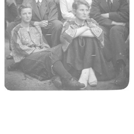
Groepsfoto. Op de voorste rij v.l.r. Miek Boers en Jopie
Hille Ris Lambers; op de tweede rij: Jan Hille Ris Lambers,
Mien van der Heide en Gerrit (Kei) Dijkstra; op de derde rij:
Heleen Hille Ris Lambers, Marius Hille Ris Lambers, Truus
Boers en Ko Hille Ris Lambers; achteraan: Hermien van der
Heide, Annie Hille Ris Lambers en dr. O.
Noordenbos.1920, Collectie Tresoar