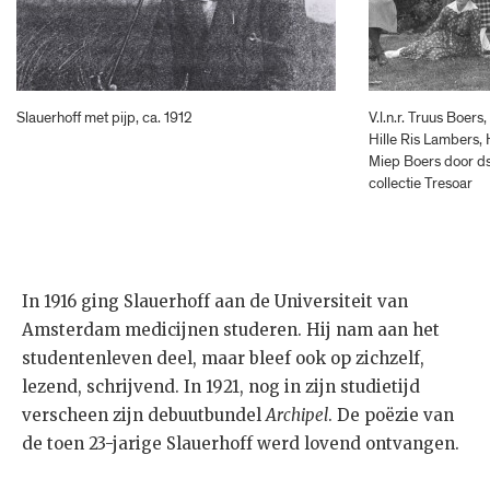
Slauerhoff met pijp, ca. 1912
V.l.n.r. Truus Boers
Hille Ris Lambers,
Miep Boers door ds
collectie Tresoar
In 1916 ging Slauerhoff aan de Universiteit van
Amsterdam medicijnen studeren. Hij nam aan het
studentenleven deel, maar bleef ook op zichzelf,
lezend, schrijvend. In 1921, nog in zijn studietijd
verscheen zijn debuutbundel
Archipel
. De poëzie van
de toen 23-jarige Slauerhoff werd lovend ontvangen.