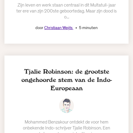
Zijn leven en werk staan centraal in dit Multatuli-jaar
ter ere van zijn 200ste geboortedag. Maar zijn dood is
o...
5 minuten
door
Christiaan Weijts
Tjalie Robinson: de grootste
ongehoorde stem van de Indo-
Europeaan
Mohammed Benzakour ontdekt de voor hem
onbekende Indo-schrijver Tjalie Robinson. Een