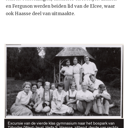
en Ferguson werden beiden lid van de Elcee, waar
ook Haasse deel van uitmaakte.
Excursie van de vierde klas gymnasium naar het bospark van
Tjibodas (West-Java). Hella S. Haasse, zittend, derde van rechts.