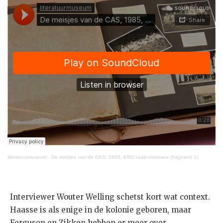
literatuurmuseum
·
De meisjes van de CAS, 1985, KRO radio-interview (fragment 1)
Interviewer Wouter Welling schetst kort wat context.
Haasse is als enige in de kolonie geboren, maar
Ferguson en Zikken hebben er meer over