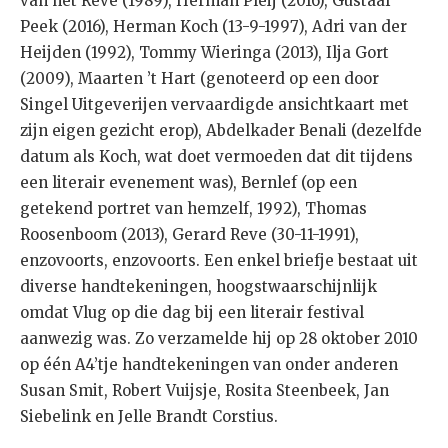
van het Reve (1989), Herman Pleij (2016), Gustaaf
Peek (2016), Herman Koch (13-9-1997), Adri van der
Heijden (1992), Tommy Wieringa (2013), Ilja Gort
(2009), Maarten ’t Hart (genoteerd op een door
Singel Uitgeverijen vervaardigde ansichtkaart met
zijn eigen gezicht erop), Abdelkader Benali (dezelfde
datum als Koch, wat doet vermoeden dat dit tijdens
een literair evenement was), Bernlef (op een
getekend portret van hemzelf, 1992), Thomas
Roosenboom (2013), Gerard Reve (30-11-1991),
enzovoorts, enzovoorts. Een enkel briefje bestaat uit
diverse handtekeningen, hoogstwaarschijnlijk
omdat Vlug op die dag bij een literair festival
aanwezig was. Zo verzamelde hij op 28 oktober 2010
op één A4’tje handtekeningen van onder anderen
Susan Smit, Robert Vuijsje, Rosita Steenbeek, Jan
Siebelink en Jelle Brandt Corstius.