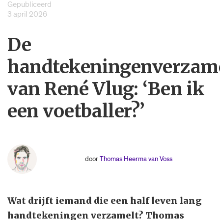
Gepubliceerd
3 april 2026
De
handtekeningenverzam
van René Vlug: ‘Ben ik
een voetballer?’
door
Thomas Heerma van Voss
Wat drijft iemand die een half leven lang
handtekeningen verzamelt? Thomas