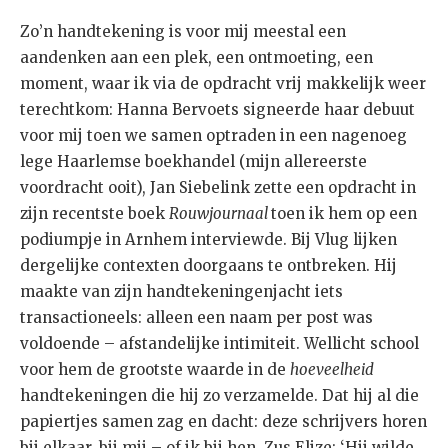
Zo’n handtekening is voor mij meestal een
aandenken aan een plek, een ontmoeting, een
moment, waar ik via de opdracht vrij makkelijk weer
terechtkom: Hanna Bervoets signeerde haar debuut
voor mij toen we samen optraden in een nagenoeg
lege Haarlemse boekhandel (mijn allereerste
voordracht ooit), Jan Siebelink zette een opdracht in
zijn recentste boek
Rouwjournaal
toen ik hem op een
podiumpje in Arnhem interviewde. Bij Vlug lijken
dergelijke contexten doorgaans te ontbreken. Hij
maakte van zijn handtekeningenjacht iets
transactioneels: alleen een naam per post was
voldoende – afstandelijke intimiteit. Wellicht school
voor hem de grootste waarde in de
hoeveelheid
handtekeningen die hij zo verzamelde. Dat hij al die
papiertjes samen zag en dacht: deze schrijvers horen
bij elkaar, bij mij – of ik bij hen. Zus Elize: ‘Hij wilde