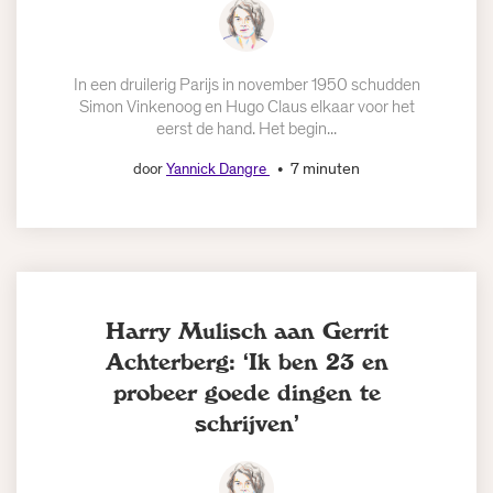
In een druilerig Parijs in november 1950 schudden
Simon Vinkenoog en Hugo Claus elkaar voor het
eerst de hand. Het begin...
7 minuten
door
Yannick Dangre
Harry Mulisch aan Gerrit
Achterberg: ‘Ik ben 23 en
probeer goede dingen te
schrijven’