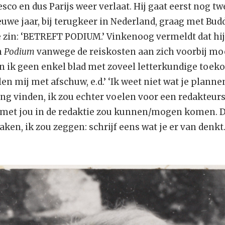
sco en dus Parijs weer verlaat. Hij gaat eerst nog 
ieuwe jaar, bij terugkeer in Nederland, graag met Bud
te zin: ‘BETREFT PODIUM.’ Vinkenoog vermeldt dat hi
n
Podium
vanwege de reiskosten aan zich voorbij moet
en ik geen enkel blad met zoveel letterkundige toek
en mij met afschuw, e.d.’ ‘Ik weet niet wat je plann
gang vinden, ik zou echter voelen voor een redakteu
k met jou in de redaktie zou kunnen/mogen komen. D
ken, ik zou zeggen: schrijf eens wat je er van denkt.