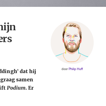
mijn
ers
door
Philip Huff
dingh’ dat hij
d, graag samen
ift
Podium
. Er