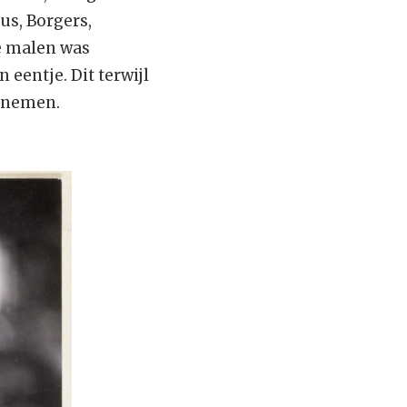
us, Borgers,
e malen was
 eentje. Dit terwijl
tsnemen.