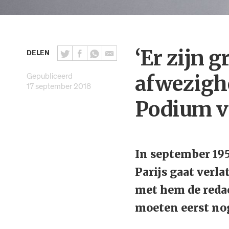
‘Er zijn 
DELEN
Gepubliceerd
afwezigh
17 september 2018
Podium v
In september 195
Parijs gaat verla
met hem de redac
moeten eerst no