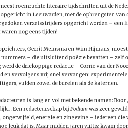
meest roemruchte literaire tijdschriften uit de Ned
4 opgericht in Leeuwarden, met de opbrengsten van 
edoken verzetsstrijders opgericht worden – een lite
waren nog eens tijden!
 oprichters, Gerrit Meinsma en Wim Hijmans, moest
 nummers – die uitsluitend poëzie bevatten – zelf 
werd de driekoppige redactie – Corrie van der Noor
d en vervolgens vrij snel vervangen: experimentele
jftigers, vulden zowel de burelen als de katernen.
edacteuren is lang en vol met bekende namen: Boon
dijk… Een redacteurschap bij
Podium
was zeer gewild:
 ongetwijfeld, energie en zingeving – iedereen die 
e leuk dat is. Maar midden jaren vijftig kwam door 