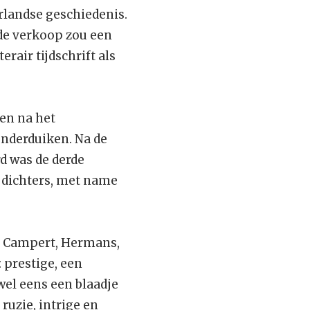
erlandse geschiedenis.
de verkoop zou een
rair tijdschrift als
en na het
onderduiken. Na de
d was de derde
 dichters, met name
, Campert, Hermans,
 prestige, een
wel eens een blaadje
ruzie, intrige en