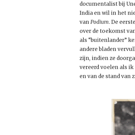
documentalist bij Une
India en wil in het n
van
Podium
. De eers
over de toekomst va
als “buitenlander” k
andere bladen vervull
zijn, indien ze door
vereerd voelen als i
en van de stand van za