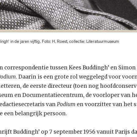
gh' in de jaren vijftig. Foto: H. Roest, collectie: Literatuurmuseum
n correspondentie tussen Kees Buddingh’ en Simon 
Podium
. Daarin is een grote rol weggelegd voor voo
letteren, de eerste directeur (toen nog hoofdconser
seum en Documentatiecentrum, de voorloper van he
edactiesecretaris van
Podium
en voorzitter van het 
e een belangrijk persoon.
jft Buddingh’ op 7 september 1956 vanuit Parijs dat