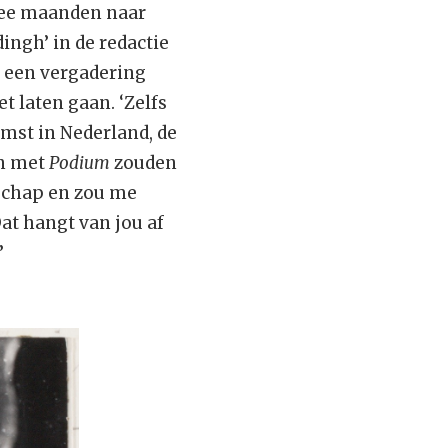
twee maanden naar
dingh’ in de redactie
j een vergadering
 laten gaan. ‘Zelfs
omst in Nederland, de
en met
Podium
zouden
rschap en zou me
at hangt van jou af
’