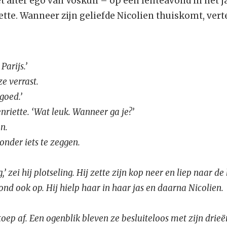
 alter ego van Voskuil – op een lenteavond in het j
tte. Wanneer zijn geliefde Nicolien thuiskomt, vert
Parijs.’
ze verrast.
goed.’
nriette. ‘Wat leuk. Wanneer ga je?’
n.
onder iets te zeggen.
 zei hij plotseling. Hij zette zijn kop neer en liep naar de
ond ook op. Hij hielp haar in haar jas en daarna Nicolien.
ep af. Een ogenblik bleven ze besluiteloos met zijn drieë