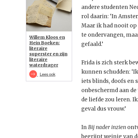
andere studenten Nede
rol daarin: ‘In Amste
Maar ik had nooit op 
te ondervangen, maa
Willem Kloos en
Hein Boeken:
gefaald.’
literaire
superster en zijn
literaire
Frida is zich sterk be
waterdrager
kunnen schudden: ‘Ik
Lees ook
iets blinds, doofs en 
onbeschermd aan de w
de liefde zou leren. 
geval dus vrouw.’
In
Bij nader inzien
ontv
begrijpt weinig van 