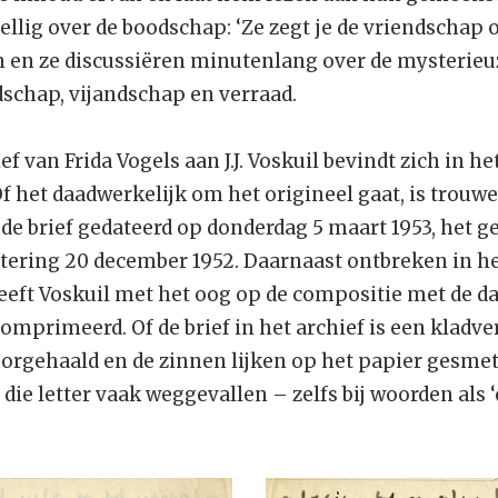
tellig over de boodschap: ‘Ze zegt je de vriendschap 
an en ze discussiëren minutenlang over de mysteri
dschap, vijandschap en verraad.
f van Frida Vogels aan J.J. Voskuil bevindt zich in he
 het daadwerkelijk om het origineel gaat, is trouw
 de brief gedateerd op donderdag 5 maart 1953, het g
datering 20 december 1952. Daarnaast ontbreken in h
eeft Voskuil met het oog op de compositie met de d
mprimeerd. Of de brief in het archief is een kladver
oorgehaald en de zinnen lijken op het papier gesmet
 die letter vaak weggevallen – zelfs bij woorden als ‘e