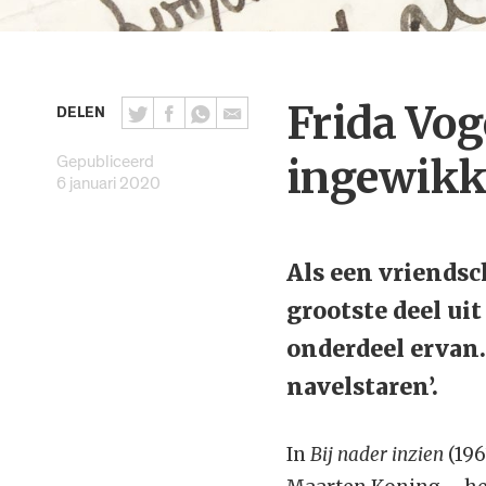
Frida Vog
DELEN
Gepubliceerd
ingewikk
6 januari 2020
Als een vriendsch
grootste deel uit
onderdeel ervan.
navelstaren’.
In
Bij nader inzien
(196