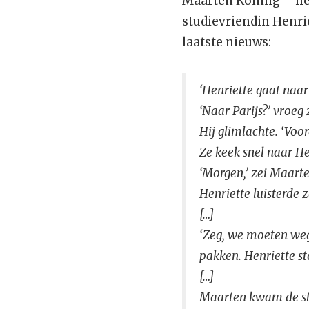
Maarten Koning – het
studievriendin Henrie
laatste nieuws:
‘Henriette gaat naar 
‘Naar Parijs?’ vroeg 
Hij glimlachte. ‘Voor
Ze keek snel naar He
‘Morgen,’ zei Maarte
Henriette luisterde z
[…]
‘Zeg, we moeten weg,’
pakken. Henriette st
[…]
Maarten kwam de sto