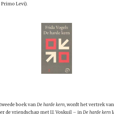
 Primo Levi).
t tweede boek van
De harde kern
, wordt het vertrek van
er de vriendschap met J.J. Voskuil – in
De harde kern
J