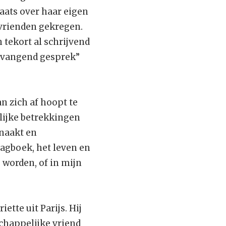
laats over haar eigen
 vrienden gekregen.
 tekort al schrijvend
rvangend gesprek”
an zich af hoopt te
lijke betrekkingen
 naakt en
agboek, het leven en
 worden, of in mijn
ette uit Parijs. Hij
chappelijke vriend