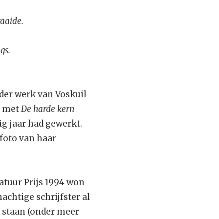
raaide.
gs.
der werk van Voskuil
s met
De harde kern
ig jaar had gewerkt.
 foto van haar
ratuur Prijs 1994 won
chtige schrijfster al
m staan (onder meer