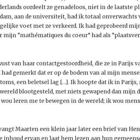
rlands oordeelt ze genadeloos, niet in de laatste p
rdam, aan de universiteit, had ik totaal onverwachts
gelijke voet met ze verkeerd. Ik had geprobeerd mijn
r mijn “mathématiques du coeur” had als “plaatsve
wust van haar contactgestoordheid, die ze in Parijs v
 had gemerkt dat er op de bodem van al mijn mense
stoms, een beletsel lag […]. Ik hoopte dat ik in Parijs,
ereld blootgesteld, met niets gewapend dan mijn d
Ik wou leren me te bewegen in de wereld; ik wou mens
angt Maarten een klein jaar later een brief van Henri
de inhoud ervan en laat hem lezen aan hun gemeens