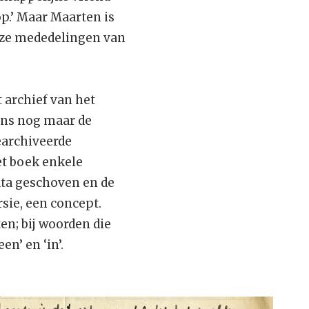
op.’ Maar Maarten is
euze mededelingen van
t archief van het
ens nog maar de
earchiveerde
et boek enkele
ata geschoven en de
sie, een concept.
en; bij woorden die
en’ en ‘in’.