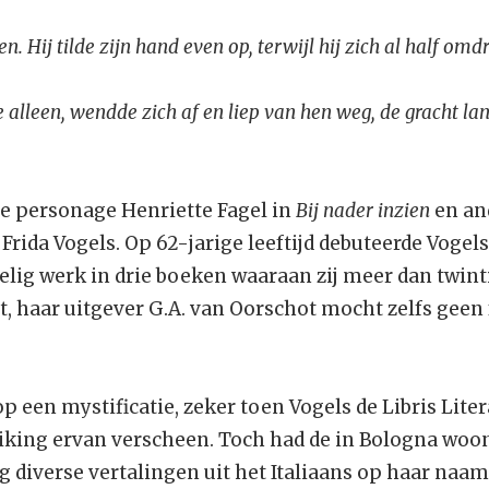
n. Hij tilde zijn hand even op, terwijl hij zich al half omd
lleen, wendde zich af en liep van hen weg, de gracht lan
e personage Henriette Fagel in
Bij nader inzien
en an
Frida Vogels. Op 62-jarige leeftijd debuteerde Vogel
delig werk in drie boeken waaraan zij meer dan twint
t, haar uitgever G.A. van Oorschot mocht zelfs geen
p een mystificatie, zeker toen Vogels de Libris Lite
iking ervan verscheen. Toch had de in Bologna woona
tig diverse vertalingen uit het Italiaans op haar naa