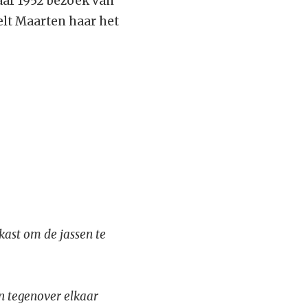
aar 1952 bezoek van
elt Maarten haar het
 kast om de jassen te
n tegenover elkaar