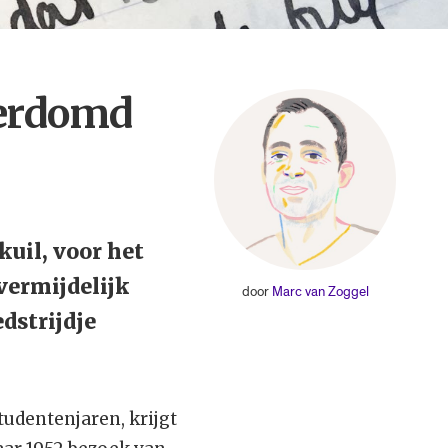
 verdomd
kuil, voor het
nvermijdelijk
door
Marc van Zoggel
dstrijdje
tudentenjaren, krijgt