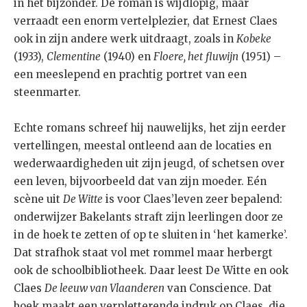
in het bijzonder. De roman is wijdlopig, maar
verraadt een enorm vertelplezier, dat Ernest Claes
ook in zijn andere werk uitdraagt, zoals in
Kobeke
(1933),
Clementine
(1940) en
Floere, het
fluwijn
(1951) –
een meeslepend en prachtig portret van een
steenmarter.
Echte romans schreef hij nauwelijks, het zijn eerder
vertellingen, meestal ontleend aan de locaties en
wederwaardigheden uit zijn jeugd, of schetsen over
een leven, bijvoorbeeld dat van zijn moeder. Eén
scène uit
De Witte
is voor Claes’leven zeer bepalend:
onderwijzer Bakelants straft zijn leerlingen door ze
in de hoek te zetten of op te sluiten in ‘het kamerke’.
Dat strafhok staat vol met rommel maar herbergt
ook de schoolbibliotheek. Daar leest De Witte en ook
Claes
De leeuw van Vlaanderen
van Conscience. Dat
boek maakt een verpletterende indruk op Claes, die