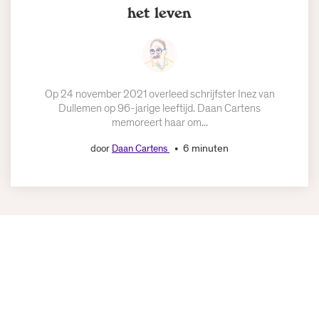
het leven
Meld je aan
voor de nieuwsbrief
Op 24 november 2021 overleed schrijfster Inez van
Dullemen op 96-jarige leeftijd. Daan Cartens
memoreert haar om...
Schrijf je nu in!
Opent in een nieuw tabblad
6 minuten
door
Daan Cartens
Volg ons op
social media
COOKIEBELEID
VOORWAARDEN
BEZOEKERSVOORWAARDEN