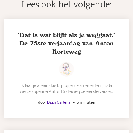
Lees ook het volgende:
‘Dat is wat blijft als je weggaat.’
De 75ste verjaardag van Anton
Korteweg
‘Ik laat je alleen dus blijf bij je / zonder er te zijn, dat
wel’, zo opende Anton Korteweg de eerste versie...
5 minuten
door
Daan Cartens