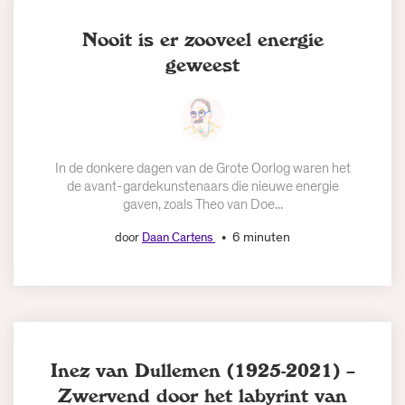
Nooit is er zooveel energie
geweest
In de donkere dagen van de Grote Oorlog waren het
de avant-gardekunstenaars die nieuwe energie
gaven, zoals Theo van Doe...
6 minuten
door
Daan Cartens
Inez van Dullemen (1925-2021) –
Zwervend door het labyrint van