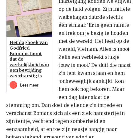
martelgang konden we vrijwel
op de huid volgen. Zijn initiële
welbehagen duurde slechts
één etmaal: ‘Er is geen ruimte
en trek om je bezig te houden
met de wereld. Het leed op de
Het dagboek van
Godfried
wereld, Vietnam. Alles is mooi.
Bomans toont
Zelfs een verbleekt stukje
dat de
werkelijkheid van
touw is mooi.’ De duif die naast
een bevrijding
z’n tent kwam staan en hem
weerbarstig is
‘onbeweeglijk aankijkt’ kon
Lees meer
hem ook nog bekoren. Maar
een dag later slaat de
stemming om. Dan doet de ellende z’n intrede en
verschanst Bomans zich als een ziek hamstertje in
zijn tentje, vechtend tegen somberheid en
eenzaamheid, af en toe zijn neusje bangig naar
buiten stekend, gruwend van wind en