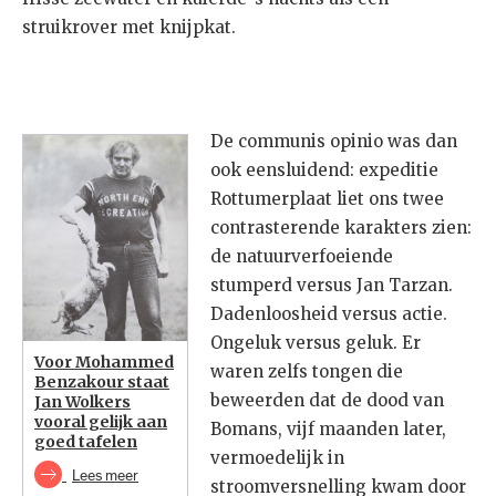
struikrover met knijpkat.
De communis opinio was dan
ook eensluidend: expeditie
Rottumerplaat liet ons twee
contrasterende karakters zien:
de natuurverfoeiende
stumperd versus Jan Tarzan.
Dadenloosheid versus actie.
Ongeluk versus geluk. Er
Voor Mohammed
waren zelfs tongen die
Benzakour staat
beweerden dat de dood van
Jan Wolkers
vooral gelijk aan
Bomans, vijf maanden later,
goed tafelen
vermoedelijk in
Lees meer
stroomversnelling kwam door