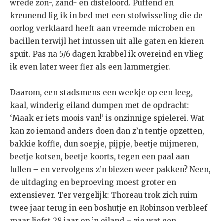
wrede zon-, zand- en disteloord. Puffend en
kreunend lig ik in bed met een stofwisseling die de
oorlog verklaard heeft aan vreemde microben en
bacillen terwijl het intussen uit alle gaten en kieren
spuit. Pas na 5/6 dagen krabbel ik overeind en vlieg
ik even later weer fier als een lammergier.
Daarom, een stadsmens een weekje op een leeg,
kaal, winderig eiland dumpen met de opdracht:
‘Maak er iets moois van!’ is onzinnige spielerei. Wat
kan zo iemand anders doen dan z’n tentje opzetten,
bakkie koffie, dun soepje, pijpje, beetje mijmeren,
beetje kotsen, beetje koorts, tegen een paal aan
lullen – en vervolgens z’n biezen weer pakken? Neen,
de uitdaging en beproeving moest groter en
extensiever. Ter vergelijk: Thoreau trok zich ruim
twee jaar terug in een boshutje en Robinson verbleef
maar liefst 28 jaar op ’n eiland – zie wat een