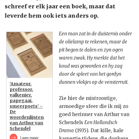
schreef er elk jaar een boek, maar dat
leverde hem ook iets anders op.
Een man zat in de duisternis onder
de olielamp te rekenen, maar de
pit begon te dalen en zyn ogen
waren zwak. Hy merkte dat het
koud was geworden en hy zag
door de spleet van het gordyn
dunnen vlokjes op de vensterruit.
‘Amateur,
professor,
valkenier,
Zie hier de mistroostige,
papegaai,
smeerpoets’ –
armoedige sfeer die ik mij zo
De
goed herinner van Arthur van
woordenlijsten
Schendels
Een Hollandsch
van Arthur van
Schendel
Drama
(1935). Dat kille, kale
Lees meer
kamertje tijdens die donkere,