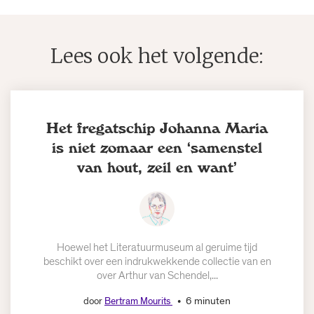
Lees ook het volgende:
Het fregatschip Johanna Maria
is niet zomaar een ‘samenstel
van hout, zeil en want’
Hoewel het Literatuurmuseum al geruime tijd
beschikt over een indrukwekkende collectie van en
over Arthur van Schendel,...
6 minuten
door
Bertram Mourits