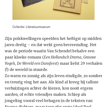
Collectie: Literatuurmuseum
Zijn polskwellingen speelden het heftigst op midden
jaren dertig – en dat wekt geen bevreemding. Het
was de periode waarin Van Schendel behalve een
paar kloeke romans (
Een Hollandsch Drama
,
Grauwe
Vogels
,
De Wereld een Dansfeest
) maar liefst 29 verhalen
(!) de wereld in stuurde.
Zo warm en zonnig als zijn leven eindigde, zo somber
en treurig ving het aan. Als kind al kreeg hij talloze
verhuizingen achter de kiezen, kon nooit ergens
aarden, of echte vriendjes maken. Schiep als
jongeling vooral veel behagen in de teksten van
Franse dichters, maar toen zijn grote idool Paul