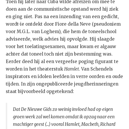
Toen hij later naar Cuba wilde afreizen om mee te
doen aan de communistische opstand werd hij ziek
en ging niet. Pas na een inzending van een gedicht,
wordt-ie ontdekt door Fiore della Neve (pseudoniem
voor M.G.L. van Loghem), die hem de toneelschool
adviseerde, welk advies hij opvolgde. Hij slaagde
voor het toelatingsexamen, maar kwam er algauw
achter dat toneel toch niet zijn bestemming was.
Eerder deed hij al een vergeefse poging figurant te
worden in het theaterstuk
Hamlet
. Van Schendels
inspirators en idolen leefden in verre oorden en oude
tijden. In zijn ongepubliceerde jeugdherinneringen
staat bijvoorbeeld opgetekend:
Dat De Nieuwe Gids zo weinig invloed had op eigen
groen werk zal wel komen omdat ik opzag naar een
machtiger geest (...) vooral Hamlet, Macbeth, Richard